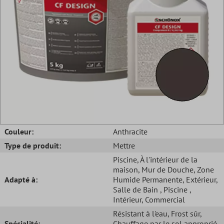
Couleur:
Anthracite
Type de produit:
Mettre
Piscine
, À l'intérieur de la
maison
, Mur de Douche
, Zone
Adapté à:
Humide Permanente
, Extérieur
,
Salle de Bain
, Piscine
,
Intérieur
, Commercial
Résistant à l'eau
, Frost sûr
,
Spécialité:
Chauffage par le sol approprié
,