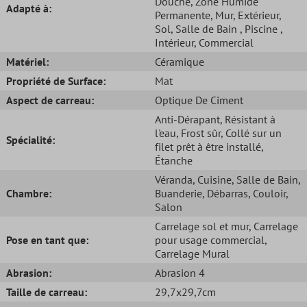
Douche
, Zone Humide
Adapté à:
Permanente
, Mur
, Extérieur
,
Sol
, Salle de Bain
, Piscine
,
Intérieur
, Commercial
Matériel:
Céramique
Propriété de Surface:
Mat
Aspect de carreau:
Optique De Ciment
Anti-Dérapant
, Résistant à
l'eau
, Frost sûr
, Collé sur un
Spécialité:
filet prêt à être installé
,
Étanche
Véranda
, Cuisine
, Salle de Bain
,
Chambre:
Buanderie
, Débarras
, Couloir
,
Salon
Carrelage sol et mur
, Carrelage
Pose en tant que:
pour usage commercial
,
Carrelage Mural
Abrasion:
Abrasion 4
Taille de carreau:
29,7x29,7cm