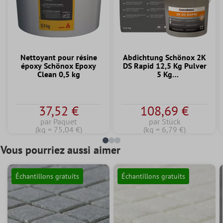
Nettoyant pour résine
Abdichtung Schönox 2K
époxy Schönox Epoxy
DS Rapid 12,5 Kg Pulver
Clean 0,5 kg
5 Kg
Dispersionskomponente
37,52 €
108,69 €
par Paquet
par Stück
(kg = 75,04 €)
(kg = 6,79 €)
Vous pourriez aussi aimer
Échantillons gratuits
Échantillons gratuits