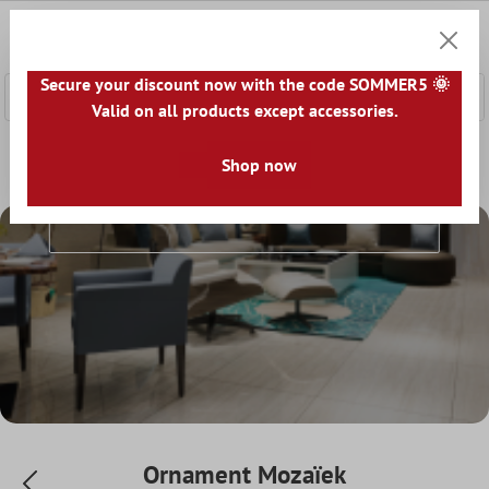
e hoofdinhoud
0
Winkel
Secure your discount now with the code SOMMER5 🌞
Valid on all products except accessories.
Home
Mozaïek Tegel
Natuursteen Mozaïek
Shop now
Ornament M
Ornament Mozaïek
Ornament Mozaïek