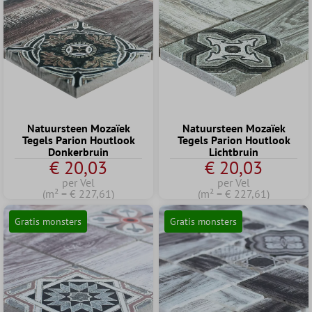
Natuursteen Mozaïek
Natuursteen Mozaïek
Tegels Parion Houtlook
Tegels Parion Houtlook
Donkerbruin
Lichtbruin
€ 20,03
€ 20,03
per Vel
per Vel
(m² = € 227,61)
(m² = € 227,61)
Gratis monsters
Gratis monsters