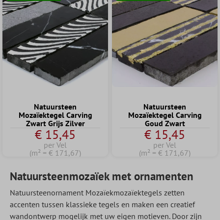
Natuursteen
Natuursteen
Mozaïektegel Carving
Mozaïektegel Carving
Zwart Grijs Zilver
Goud Zwart
€ 15,45
€ 15,45
per Vel
per Vel
(m² = € 171,67)
(m² = € 171,67)
Natuursteenmozaïek met ornamenten
Natuursteenornament Mozaïekmozaïektegels zetten
accenten tussen klassieke tegels en maken een creatief
wandontwerp mogelijk met uw eigen motieven. Door zijn