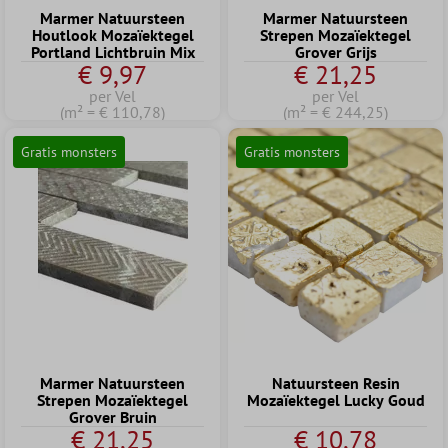
Marmer Natuursteen
Marmer Natuursteen
Houtlook Mozaïektegel
Strepen Mozaïektegel
Portland Lichtbruin Mix
Grover Grijs
€ 9,97
€ 21,25
per Vel
per Vel
(m² = € 110,78)
(m² = € 244,25)
Gratis monsters
Gratis monsters
Marmer Natuursteen
Natuursteen Resin
Strepen Mozaïektegel
Mozaïektegel Lucky Goud
Grover Bruin
€ 21,25
€ 10,78