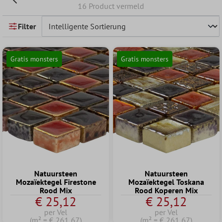
16 Product vermeld
Filter
Gratis monsters
Gratis monsters
Natuursteen
Natuursteen
Mozaïektegel Firestone
Mozaïektegel Toskana
Rood Mix
Rood Koperen Mix
€ 25,12
€ 25,12
per Vel
per Vel
(m² = € 261,67)
(m² = € 261,67)