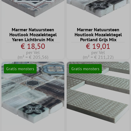
Marmer Natuursteen
Marmer Natuursteen
Houtlook Mozaïektegel
Houtlook Mozaïektegel
Yaren Lichtbruin Mix
Portland Grijs Mix
€ 18,50
€ 19,01
per Vel
per Vel
(m² = € 205,56)
(m² = € 211,22)
Gratis monsters
Gratis monsters