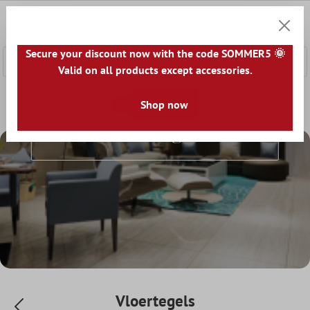
e hoofdinhoud
0
Winkel
Secure your discount now with the code SOMMER5 🌞
Valid on all products except accessories.
Home
Vloertegels
Shop now
Vloertegels
Vloertegels