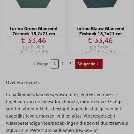
Lorino Groen Glanzend
Lorino Blauw Glanzend
Zeshoek 18,2x21 cm
Zeshoek 18,2x21 cm
€ 33,46
€ 33,46
per Pakket
per Pakket
(m² = € 72,90)
(m² = € 72,90)
Vorige
1
2
3
Volgende
Over vloertegels
In badkamers, keukens, wasruimtes, entrees en meer is
tegel een van de meest functionele, mooie en veelzijdige
soorten vloeren. Het is bestand tegen de slijtage van het
dagelijks leven, morsen, vuil en alles. Vloertegels zijn
waterbestendige vloerbedekkingen die zowel duurzaam als
stijlvol zijn. Perfect als badkamer-, keuken- of