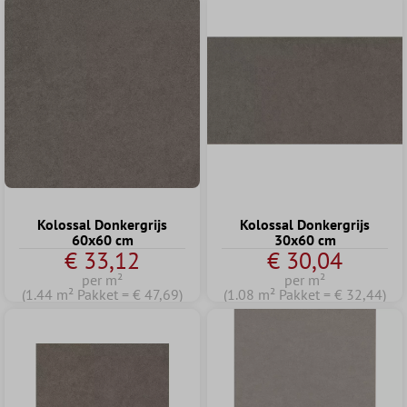
Kolossal Donkergrijs
Kolossal Donkergrijs
60x60 cm
30x60 cm
€ 33,12
€ 30,04
per m²
per m²
(1.44 m² Pakket = € 47,69)
(1.08 m² Pakket = € 32,44)