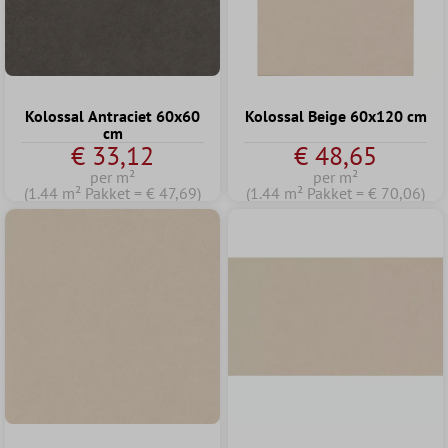
Kolossal Antraciet 60x60
Kolossal Beige 60x120 cm
cm
€ 33,12
€ 48,65
per m²
per m²
(1.44 m² Pakket = € 47,69)
(1.44 m² Pakket = € 70,06)