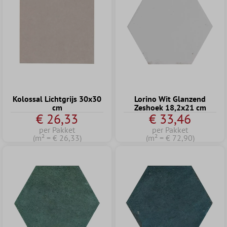
Kolossal Lichtgrijs 30x30
Lorino Wit Glanzend
cm
Zeshoek 18,2x21 cm
€ 26,33
€ 33,46
per Pakket
per Pakket
(m² = € 26,33)
(m² = € 72,90)