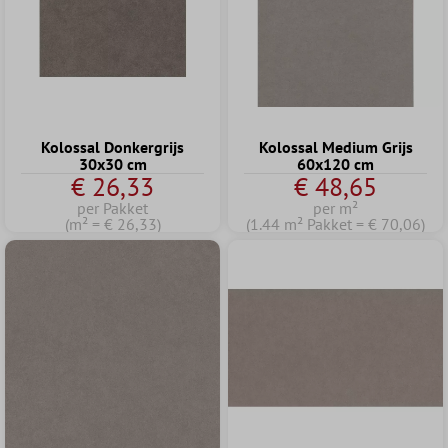
Kolossal Donkergrijs
Kolossal Medium Grijs
30x30 cm
60x120 cm
€ 26,33
€ 48,65
per Pakket
per m²
(m² = € 26,33)
(1.44 m² Pakket = € 70,06)