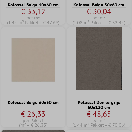
Kolossal Beige 60x60 cm
Kolossal Beige 30x60 cm
€ 33,12
€ 30,04
per m²
per m²
(1.44 m² Pakket = € 47,69)
(1.08 m² Pakket = € 32,44)
Kolossal Beige 30x30 cm
Kolossal Donkergrijs
60x120 cm
€ 26,33
€ 48,65
per Pakket
per m²
(m² = € 26,33)
(1.44 m² Pakket = € 70,06)