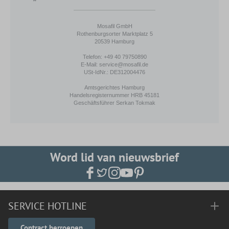
Mosafil GmbH
Rothenburgsorter Marktplatz 5
20539 Hamburg
Telefon: +49 40 79750890
E-Mail: service@mosafil.de
USt-IdNr.: DE312004476
Amtsgerichtes Hamburg
Handelsregisternummer HRB 45181
Geschäftsführer Serkan Tokmak
Word lid van nieuwsbrief
SERVICE HOTLINE
Contract herroepen