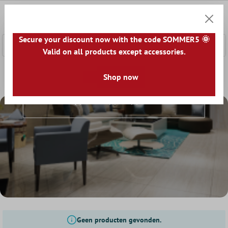
e hoofdinhoud
0
Winkel
Secure your discount now with the code SOMMER5 🌞
Valid on all products except accessories.
Home
Tegelwereld
Tegels op grootte
Shop now
Tegels 75x75 cm
Tegels 75x75 Cm
Geen producten gevonden.