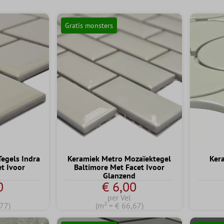
Gratis monsters
egels Indra
Keramiek Metro Mozaïektegel
Ker
t Ivoor
Baltimore Met Facet Ivoor
Glanzend
0
€ 6,00
per Vel
,77)
(m² = € 66,67)