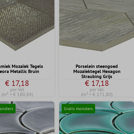
amiek Mozaïek Tegels
Porselein steengoed
eora Metallic Bruin
Mozaïektegel Hexagon
Straubing Grijs
€ 17,18
€ 17,18
per Vel
per Vel
(m² = € 180,84)
(m² = € 171,80)
onsters
Gratis monsters