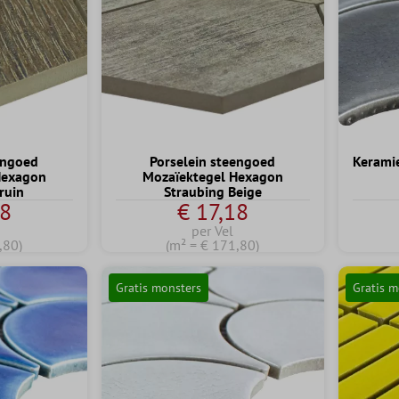
engoed
Porselein steengoed
Kerami
Hexagon
Mozaïektegel Hexagon
ruin
Straubing Beige
18
€ 17,18
per Vel
,80)
(m² = € 171,80)
Gratis monsters
Gratis m