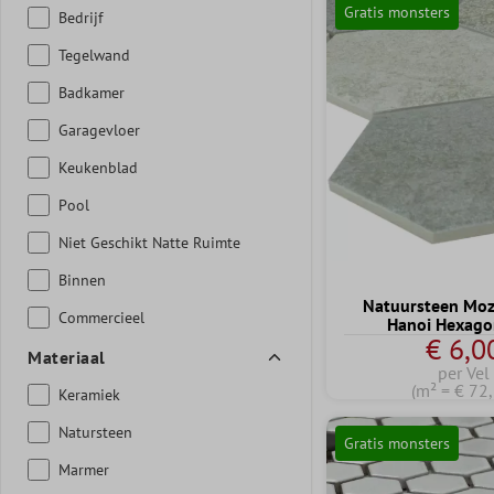
Gratis monsters
Bedrijf
Tegelwand
Badkamer
Garagevloer
Keukenblad
Pool
Niet Geschikt Natte Ruimte
Binnen
Natuursteen Moz
Commercieel
Hanoi Hexagon
€ 6,0
Materiaal
per Vel
(m² = € 72
Keramiek
Natursteen
Gratis monsters
Marmer