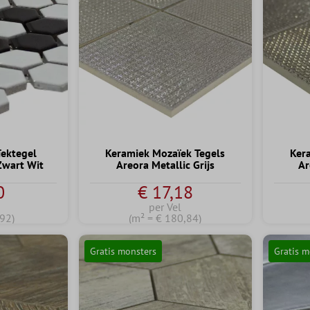
ektegel
Keramiek Mozaïek Tegels
Ker
Zwart Wit
Areora Metallic Grijs
Ar
0
€ 17,18
per Vel
,92)
(m² = € 180,84)
Gratis monsters
Gratis m