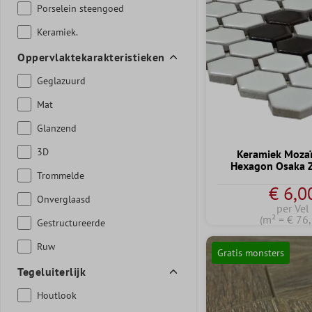
Porselein steengoed
Keramiek.
Oppervlaktekarakteristieken
Geglazuurd
Mat
Glanzend
3D
Keramiek Mozaï
Hexagon Osaka 
Trommelde
€ 6,0
Onverglaasd
per Vel
(m² = € 76
Gestructureerde
Ruw
Gratis monsters
Tegeluiterlijk
Houtlook