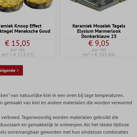
ramiek Knoop Effect
Keramiek Mozaïek Tegels
ktegel Meneksche Goud
Elysium Marmerlook
Donkerblauw 23
€ 15,05
€ 9,05
per Vel
per Vel
(m² = € 153,57)
(m² = € 102,84)
olgende
n" van natuurlijke klei in een oven bij lage temperaturen.
jn gemaakt van klei en andere materialen die worden verwarmd
 verbreed. Tegenwoordig worden materialen gebruikt die
uurzaam en gemakkelijk te ontwerpen. Als het ideale tijdloze
egels onvervangbaar geworden met hun eindeloze combinaties