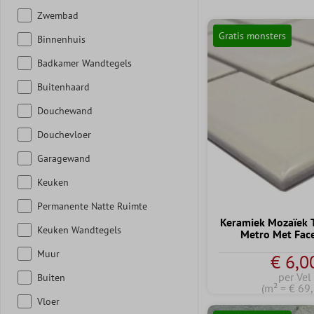
Zwembad
Gratis monsters
Binnenhuis
Badkamer Wandtegels
Buitenhaard
Douchewand
Douchevloer
Garagewand
Keuken
Permanente Natte Ruimte
Keramiek Mozaïek T
Keuken Wandtegels
Metro Met Face
Muur
€ 6,0
per Vel
Buiten
(m² = € 69
Vloer