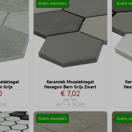
Gratis monsters
Gratis m
aïektegel
Keramiek Mozaïektegel
Ker
 Grijs
Hexagon Bern Grijs Zwart
Hex
0
€ 7,02
per Vel
,29)
(m² = € 76,30)
Gratis monsters
Gratis m