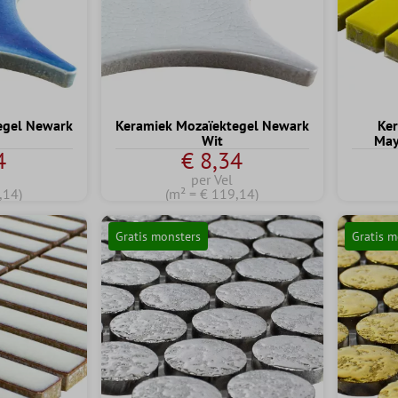
egel Newark
Keramiek Mozaïektegel Newark
Ker
Wit
May
4
€ 8,34
per Vel
,14)
(m² = € 119,14)
Gratis monsters
Gratis m