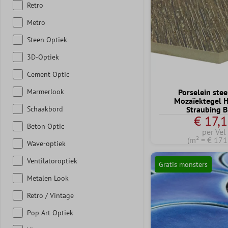
Retro
Metro
Steen Optiek
3D-Optiek
Cement Optic
Marmerlook
Porselein ste
Mozaïektegel 
Schaakbord
Straubing B
€ 17,
Beton Optic
per Vel
(m² = € 171
Wave-optiek
Ventilatoroptiek
Gratis monsters
Metalen Look
Retro / Vintage
Pop Art Optiek