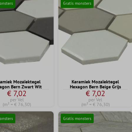
onsters
Gratis monsters
amiek Mozaïektegel
Keramiek Mozaïektegel
agon Bern Zwart Wit
Hexagon Bern Beige Grijs
€ 7,02
€ 7,02
per Vel
per Vel
(m² = € 76,30)
(m² = € 76,30)
onsters
Gratis monsters