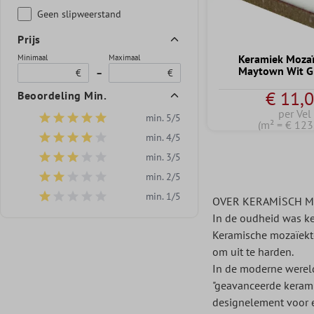
Geen slipweerstand
Prijs
Keramiek Mozaï
Minimaal
Maximaal
Maytown Wit G
€
–
€
€ 11,
Beoordeling Min.
per Vel
min. 5/5
Filter toevoegen: Minimale waardering van 5 van de 5 sterren
(m² = € 123
min. 4/5
Filter toevoegen: Minimale waardering van 4 van de 5 sterren
min. 3/5
Filter toevoegen: Minimale waardering van 3 van de 5 sterren
min. 2/5
Filter toevoegen: Minimale waardering van 2 van de 5 sterren
min. 1/5
OVER KERAMİSCH M
Filter toevoegen: Minimale waardering van 1 van de 5 sterren
In de oudheid was ke
Keramische mozaïekte
om uit te harden.
In de moderne wereld
"geavanceerde kerami
designelement voor e