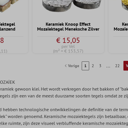
ektegel
Keramiek Knoop Effect
Ke
lanzend
Mozaïektegel Meneksche Zilver
Mozaïe
08
€ 15,05
per Vel
,11)
(m² = € 153,57)
...
Vorige
1
2
3
22
V
OZAÏEK
ramiek gewoon klei. Het wordt verkregen door het bakken of "bakke
gels zijn een van de meest duurzame soorten tegels omdat ze zi
 hebben technologische ontwikkelingen de definitie van de term
ek" worden genoemd. Keramische mozaïektegels zijn betaalbaar, d
lke ruimte, zijn deze visueel verbluffende keramische mozaïekt