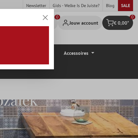
Newsletter
Gids - Welke Is De Juiste?
Blog
SALE
0
Jouw account
€ 0,00*
Winkelmandje
Vloerbedekkingen
Accessoires
zaïek