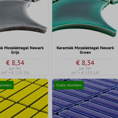
ek Mozaïektegel Newark
Keramiek Mozaïektegel Newark
Grijs
Groen
€ 8,34
€ 8,34
per Vel
per Vel
(m² = € 119,14)
(m² = € 119,14)
onsters
Gratis monsters