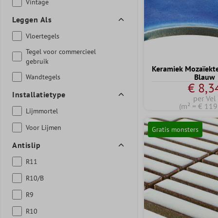
Vintage
Leggen Als
Vloertegels
Tegel voor commercieel
gebruik
Keramiek Mozaïekt
Blauw
Wandtegels
€ 8,3
Installatietype
per Vel
(m² = € 119
Lijmmortel
Voor Lijmen
Gratis monsters
Antislip
R11
R10/B
R9
R10