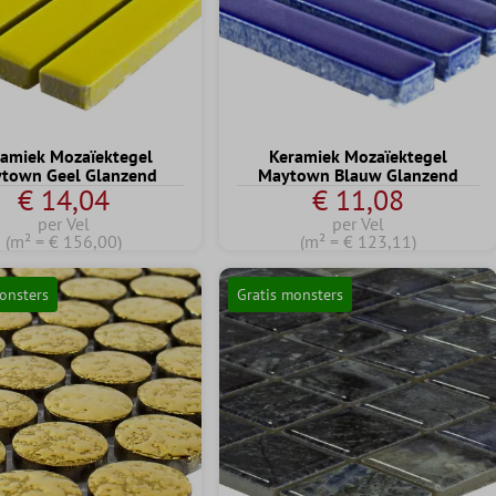
amiek Mozaïektegel
Keramiek Mozaïektegel
town Geel Glanzend
Maytown Blauw Glanzend
€ 14,04
€ 11,08
per Vel
per Vel
(m² = € 156,00)
(m² = € 123,11)
onsters
Gratis monsters