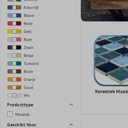
Kleurrijk
Blauw
Rood
Geel
Roze
Zwart
Beige
Turkoois
Bruin
Oranje
Goud
Keramiek Moza
Wit
Producttype
Mozaïek
Geschikt Voor