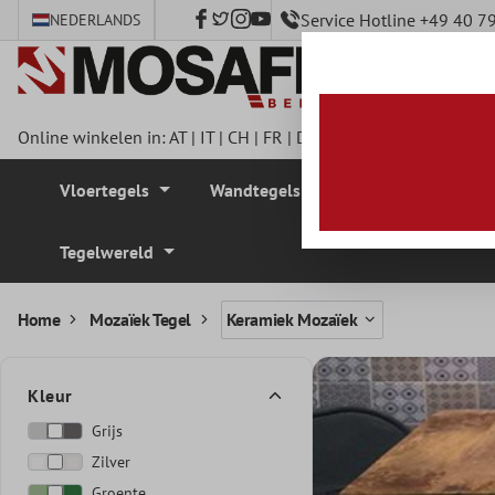
Service Hotline +49 40 
NEDERLANDS
e hoofdinhoud
Online winkelen in:
AT
|
IT
|
CH
|
FR
|
DE
|
UK
|
CZ
|
SE
|
DK
|
BE
Vloertegels
Wandtegels
Mozaïek Tegel
Tegelwereld
Home
Mozaïek Tegel
Keramiek Mozaïek
Kleur
Grijs
Zilver
Groente