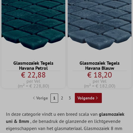
Glasmozaïek Tegels
Glasmozaïek Tegels
Havana Petrol
Havana Blauw
€ 22,88
€ 18,20
per Vel
per Vel
(m² = € 228,80)
(m² = € 182,00)
Vorige
1
2
3
Volgende
In deze categorie vindt u een breed scala van
glasmozaïek
uni & 8mm
, de benadruk de glanzende en lichtgevende
eigenschappen van het glasmateriaal. Glasmozaïek 8 mm