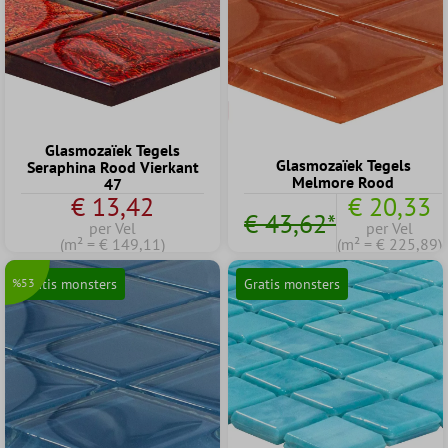
Glasmozaïek Tegels
Glasmozaïek Tegels
Seraphina Rood Vierkant
Melmore Rood
47
€ 13,42
€ 20,33
€ 43,62*
per Vel
per Vel
(m² = € 149,11)
(m² = € 225,89)
%53
Gratis monsters
Gratis monsters