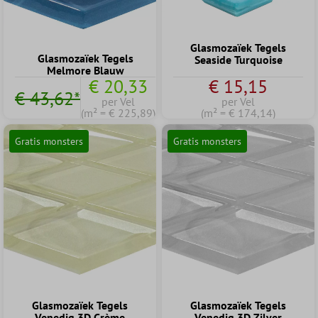
Glasmozaïek Tegels
Glasmozaïek Tegels
Seaside Turquoise
Melmore Blauw
€ 20,33
€ 15,15
€ 43,62*
per Vel
per Vel
(m² = € 225,89)
(m² = € 174,14)
Gratis monsters
Gratis monsters
Glasmozaïek Tegels
Glasmozaïek Tegels
Venedig 3D Crème
Venedig 3D Zilver