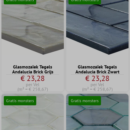
Glasmozaïek Tegels
Glasmozaïek Tegels
Andalucia Brick Grijs
Andalucia Brick Zwart
€ 23,28
€ 23,28
per Vel
per Vel
(m² = € 258,67)
(m² = € 258,67)
Gratis monsters
Gratis monsters