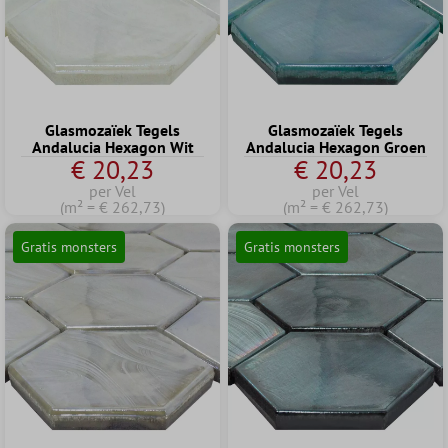
Glasmozaïek Tegels
Glasmozaïek Tegels
Andalucia Hexagon Wit
Andalucia Hexagon Groen
€ 20,23
€ 20,23
per Vel
per Vel
(m² = € 262,73)
(m² = € 262,73)
Gratis monsters
Gratis monsters