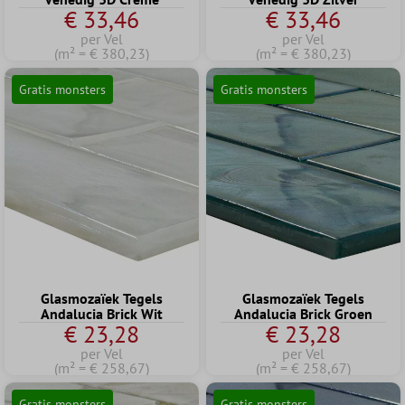
€ 33,46
€ 33,46
per Vel
per Vel
(m² = € 380,23)
(m² = € 380,23)
Gratis monsters
Gratis monsters
Glasmozaïek Tegels
Glasmozaïek Tegels
Andalucia Brick Wit
Andalucia Brick Groen
€ 23,28
€ 23,28
per Vel
per Vel
(m² = € 258,67)
(m² = € 258,67)
Gratis monsters
Gratis monsters