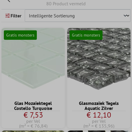
80 Product vermeld
Filter
Gratis monsters
Gratis monsters
Glas Mozaïektegel
Glasmozaïek Tegels
Costello Turquoise
Aquatic Zilver
€ 7,53
€ 12,10
per Vel
per Vel
(m² = € 76,84)
(m² = € 135,96)