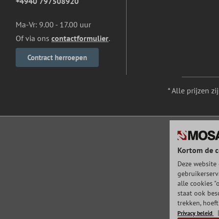
+4940 797508920
Ma-Vr: 9.00 - 17.00 uur
Of via ons
contactformulier
.
Contract herroepen
* Alle prijzen z
Kortom de c
Deze website 
gebruikerserv
alle cookies "
staat ook bes
trekken, hoef
Privacy beleid