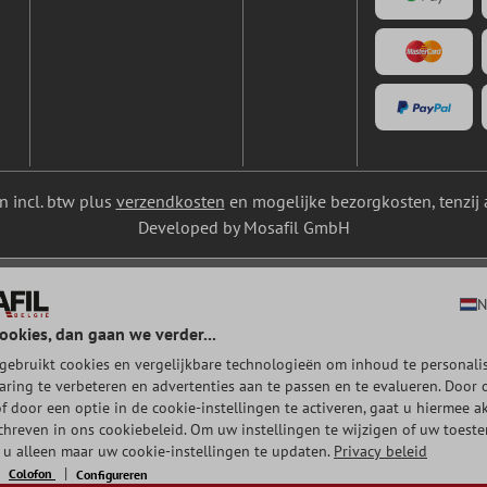
ijn incl. btw plus
verzendkosten
en mogelijke bezorgkosten, tenzij 
Developed by Mosafil GmbH
N
ookies, dan gaan we verder...
gebruikt cookies en vergelijkbare technologieën om inhoud te personalis
aring te verbeteren en advertenties aan te passen en te evalueren. Door 
of door een optie in de cookie-instellingen te activeren, gaat u hiermee a
chreven in ons cookiebeleid. Om uw instellingen te wijzigen of uw toest
t u alleen maar uw cookie-instellingen te updaten.
Privacy beleid
Colofon
Configureren