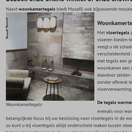
Naast
woonkamertegels
biedt Mosafil ook bijpassende mozaï
Woonkamerte
Met
vloertegels
vloeren bieden te
veegt u de schad
verscheidenheid 
met tegels een g
woonkamer een ze
daardoor zelden 
zonder afbreuk te
vloerverwarming
De tegels warme
Woonkamertegels
evenals voor war
belangrijkste focus bij uw beslissing voor vloertegels in de w
zo kunt u bij vloertegels altijd onderscheid maken tussen steen