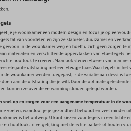
eken.
gels
geef je je woonkamer een modern design en focus je op eenvoudig
gels tal van voordelen en zijn ze stabieler, duurzamer en veerkrach
e gewoon in de woonkamer weg en hoeft u zich geen zorgen te mak
aan materialen en verschillende oppervlakken van vloertegels heb
erichte houtlook te creëren. Maar ook stenen vloeren van marmer 
er elegante uitstraling met een vleugje luxe. Waar tegels in het
in de woonkamer werden toegepast, is de variatie aan dessins t
 doen aan de uitstraling die je wilt. Door de optimale geleidende
 en kunnen ze over de verwarmingsdraden gelegd worden.
n snel op en zorgen voor een aangename temperatuur in de wo
me voeten, waardoor je je gezondheid behoudt en veel minder uit
oonkamer is het ontwerp. U kunt kiezen voor tegels in een lichte e
- en houtlook. In vergelijking met de echte parket- of houten vloe