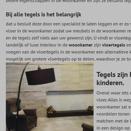
betere eigenschappen in de woonkamer en zijn ze bestand tege
Bij alle tegels is het belangrijk
dat u besluit deze door een specialist te laten leggen en er z
vloer in de woonkamer zodat uw meubels in de woonkamer rec
en de tegels zelf niets aan uw gewenst zijn. U vindt er vloert
landelijk of luxe interieur in de
woonkamer
zijn
vloertegels
ee
voegen van de vloertegels in de woonkamer een alternatieve kl
mogelijk om grotere vloertegels op te delen, waardoor je ze 
Tegels zijn
kinderen.
Overal waar iets
vloer. Alles is w
woonkamer zal er
voordelen tonen q
matchen met de i
in een design op