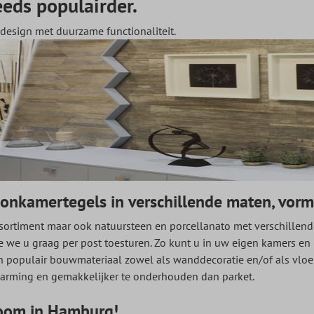
eds populairder.
esign met duurzame functionaliteit.
oonkamertegels in verschillende maten, vorm
assortiment maar ook natuursteen en porcellanato met verschille
ie we u graag per post toesturen. Zo kunt u in uw eigen kamers e
n populair bouwmateriaal zowel als wanddecoratie en/of als vl
arming en gemakkelijker te onderhouden dan parket.
oom in Hamburg!