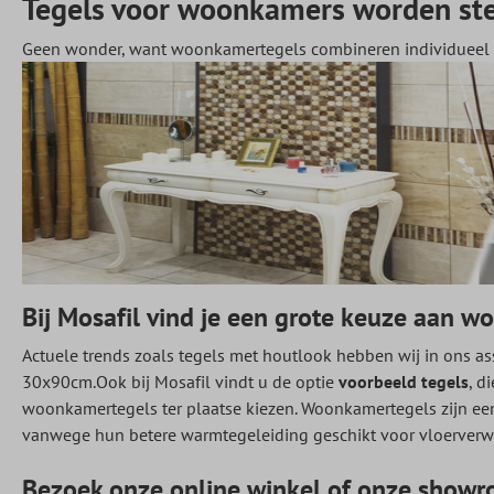
Tegels voor woonkamers worden ste
Geen wonder, want woonkamertegels combineren individueel d
Bij Mosafil vind je een grote keuze aan w
Actuele trends zoals tegels met houtlook hebben wij in ons 
30x90cm.Ook bij Mosafil vindt u de optie
voorbeeld tegels
, d
woonkamertegels ter plaatse kiezen. Woonkamertegels zijn ee
vanwege hun betere warmtegeleiding geschikt voor vloerverw
Bezoek onze online winkel of onze
showr