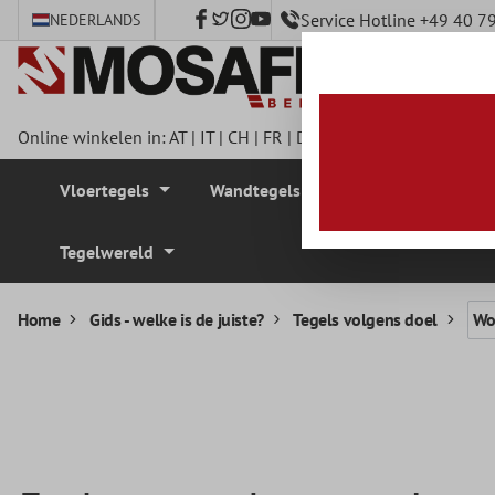
Service Hotline +49 40 
NEDERLANDS
e hoofdinhoud
Online winkelen in:
AT
|
IT
|
CH
|
FR
|
DE
|
UK
|
CZ
|
SE
|
DK
|
BE
Vloertegels
Wandtegels
Mozaïek Tegel
Tegelwereld
Home
Gids - welke is de juiste?
Tegels volgens doel
Wo