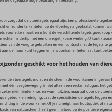
n de dagelijkse hoge belasting en belasting.
o voor zorgt dat de vloertegels egaal zijn. Een professionele tege
ht en zonder te kantelen op de vloertegels geplaatst kunnen w
egels voor elke smaak en u kunt de verschillende tegels goedkoop e
n echte insidertip met een onvergelijkbare werking. U kunt kleura
eur van de voeg te gebruiken en een contrast met de tegels te ge
tot aan de muur kunt leggen en je woonkamer helemaal kunt bekle
 bijzonder geschikt voor het houden van die
 over de vloertegels morst en de sfeer in de woonkamer in gevaa
eg met één veegbeweging is niet alleen een reclameslogan, het gel
 zeker niet minder knus en warm uitzien, maar zal door de vloert
ua gebruik en reiniging. Laat de specialisten de tegels leggen e
nrichting in de woonkamer. Of je nu neigt naar houtoptiek of natu
 basis van natuursteen, heeft geen invloed op de positieve eige