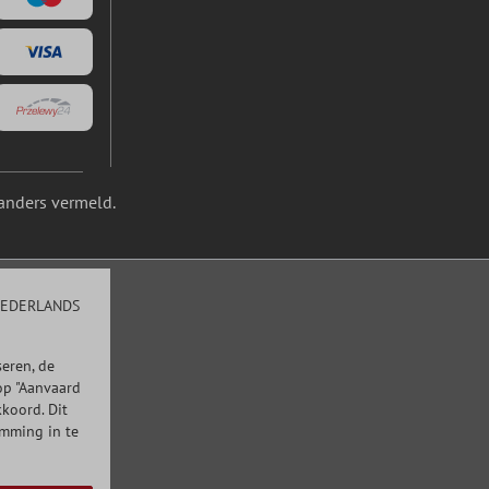
anders vermeld.
EDERLANDS
eren, de
op "Aanvaard
kkoord. Dit
emming in te