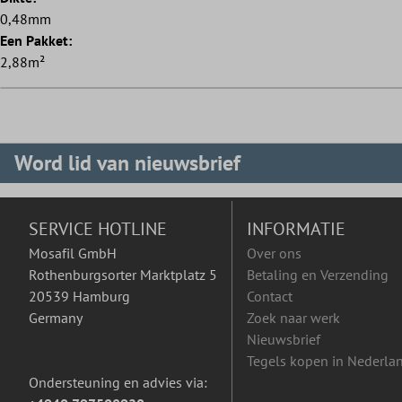
0,48mm
Een Pakket:
2,88m²
Word lid van nieuwsbrief
SERVICE HOTLINE
INFORMATIE
Mosafil GmbH
Over ons
Rothenburgsorter Marktplatz 5
Betaling en Verzending
20539 Hamburg
Contact
Germany
Zoek naar werk
Nieuwsbrief
Tegels kopen in Nederla
Ondersteuning en advies via: