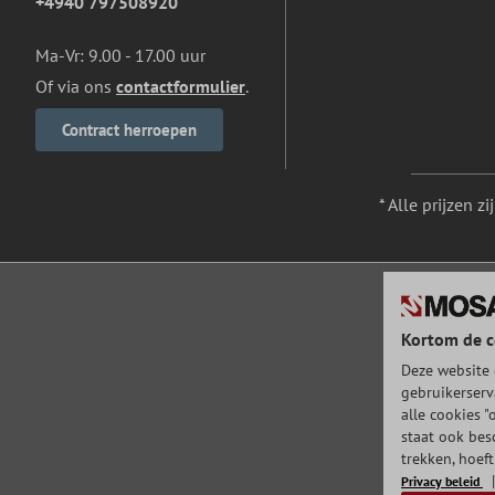
+4940 797508920
Ma-Vr: 9.00 - 17.00 uur
Of via ons
contactformulier
.
Contract herroepen
* Alle prijzen z
Kortom de c
Deze website 
gebruikerserv
alle cookies "
staat ook bes
trekken, hoef
Privacy beleid