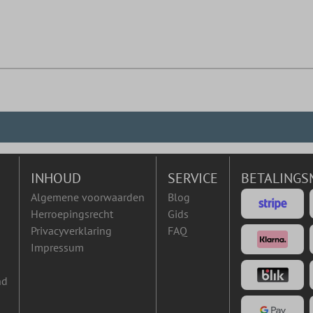
INHOUD
SERVICE
BETALINGS
Algemene voorwaarden
Blog
Herroepingsrecht
Gids
Privacyverklaring
FAQ
Impressum
nd