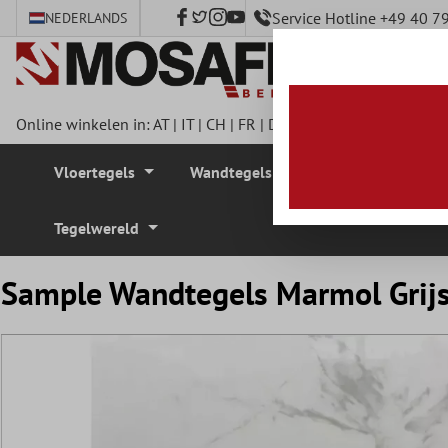
Service Hotline +49 40 
NEDERLANDS
e hoofdinhoud
Online winkelen in:
AT
|
IT
|
CH
|
FR
|
DE
|
UK
|
CZ
|
SE
|
DK
|
BE
Vloertegels
Wandtegels
Mozaïek Tegel
Tegelwereld
Sample Wandtegels Marmol Grij