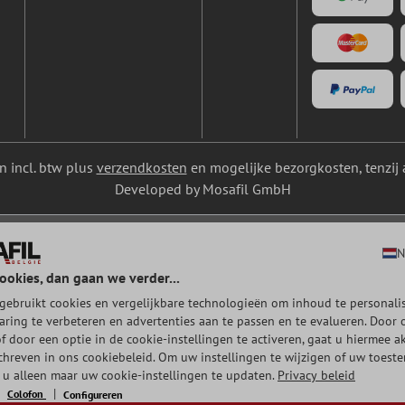
ijn incl. btw plus
verzendkosten
en mogelijke bezorgkosten, tenzij 
Developed by Mosafil GmbH
N
ookies, dan gaan we verder...
gebruikt cookies en vergelijkbare technologieën om inhoud te personalis
aring te verbeteren en advertenties aan te passen en te evalueren. Door 
of door een optie in de cookie-instellingen te activeren, gaat u hiermee a
chreven in ons cookiebeleid. Om uw instellingen te wijzigen of uw toest
t u alleen maar uw cookie-instellingen te updaten.
Privacy beleid
Colofon
Configureren