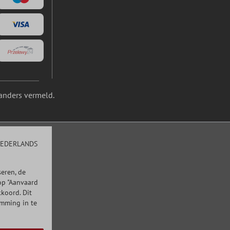
anders vermeld.
EDERLANDS
eren, de
op "Aanvaard
kkoord. Dit
emming in te