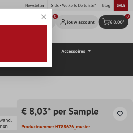
Newsletter
Gids - Welke Is De Juiste?
Blog
SALE
0
Jouw account
€ 0,00*
Winkelmandje
Vloerbedekkingen
Accessoires
€ 8,03* per Sample
ewand
,
nnen
Productnummer:
HT88626_muster