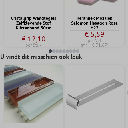
Cristalgrip Wandtegels
Keramiek Mozaïek
Zelfklevende Stof
Salomon Hexagon Rosa
Klittenband 30cm
H23
€ 5,59
€ 12,10
per Vel
per Stuk
(m² = € 71,67)
U vindt dit misschien ook leuk