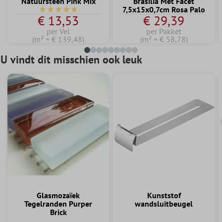
Natuursteen Pink Mix
Brasilia Met Facet
7,5x15x0,7cm Rosa Palo
Gemiddelde waardering van 4.7 van 5 sterren
€ 13,53
€ 29,39
per Vel
per Pakket
(m² = € 139,48)
(m² = € 58,78)
U vindt dit misschien ook leuk
Glasmozaïek
Kunststof
Tegelranden Purper
wandsluitbeugel
Brick