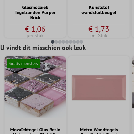
Glasmozaïek
Kunststof
Tegelranden Purper
wandsluitbeugel
Brick
€ 1,06
€ 1,73
per Stuk
per Stuk
U vindt dit misschien ook leuk
Gratis monsters
Mozaïektegel Glas Resin
Metro Wandtegels