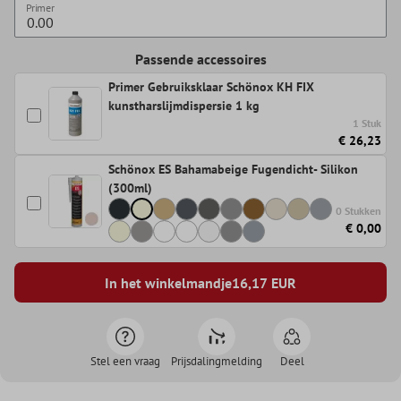
Primer
Passende accessoires
Primer Gebruiksklaar Schönox KH FIX
kunstharslijmdispersie 1 kg
1 Stuk
€ 26,23
Schönox ES Bahamabeige Fugendicht- Silikon
(300ml)
0 Stukken
€ 0,00
In het winkelmandje
16,17
EUR
Stel een vraag
Prijsdalingmelding
Deel