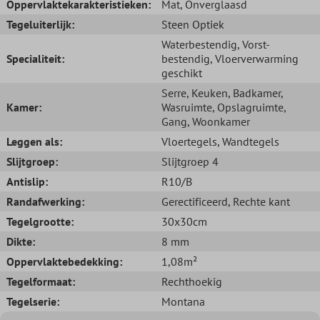
Oppervlaktekarakteristieken:
Mat
, Onverglaasd
Tegeluiterlijk:
Steen Optiek
Waterbestendig
, Vorst-
Specialiteit:
bestendig
, Vloerverwarming
geschikt
Serre
, Keuken
, Badkamer
,
Kamer:
Wasruimte
, Opslagruimte
,
Gang
, Woonkamer
Leggen als:
Vloertegels
, Wandtegels
Slijtgroep:
Slijtgroep 4
Antislip:
R10/B
Randafwerking:
Gerectificeerd
, Rechte kant
Tegelgrootte:
30x30cm
Dikte:
8 mm
Oppervlaktebedekking:
1,08m²
Tegelformaat:
Rechthoekig
Tegelserie:
Montana