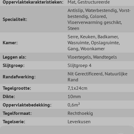
Oppervlaktekarakteristieken:
Mat
, Gestructureerde
Antislip
, Waterbestendig
, Vorst-
bestendig
, Colored
,
Specialiteit:
Vloerverwarming geschikt
,
Steen
Serre
, Keuken
, Badkamer
,
Kamer:
Wasruimte
, Opslagruimte
,
Gang
, Woonkamer
Leggen als:
Vloertegels
, Wandtegels
Slijtgroep:
Slijtgroep 4
Nit Gerectificeerd
, Natuurlijke
Randafwerking:
Rand
Tegelgrootte:
7,1x24cm
Dikte:
10mm
Oppervlaktebedekking:
0,6m²
Tegelformaat:
Rechthoekig
Tegelserie:
Leverkusen