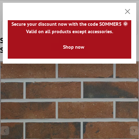
e hoofdinhoud
0
Winkel
Secure your discount now with the code SOMMER5 🌞
Valid on all products except accessories.
Sample Vloertegels Leverkusen 7,1x24cm
Shop now
Steen Red