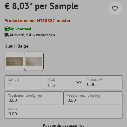
€ 8,03* per Sample
Productnummer:
HT88887_muster
Op voorraad
Aflevertijd 4-6 werkdagen
Kleur: Beige
Sample
Afval
Product
m²
Tegelcement nodig (kg)
Voegcement nodig (kg)
Primer
Passende accessoires