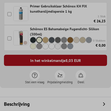
Primer Gebruiksklaar Schönox KH FIX
kunstharslijmdispersie 1 kg
1 Stuk
€ 26,23
Schönox ES Bahamabeige Fugendicht- Silikon
(300ml)
0 Stukken
€ 0,00
In het winkelmandje
8,03
EUR
Stel een vraag
Prijsdalingmelding
Deel
Beschrijving