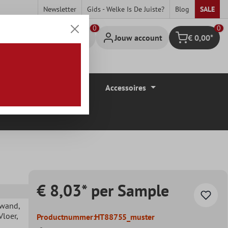
Newsletter
Gids - Welke Is De Juiste?
Blog
SALE
0
Jouw account
€ 0,00*
Winkelmandje
Vloerbedekkingen
Accessoires
€ 8,03* per Sample
ewand
,
 Vloer
,
Productnummer:
HT88755_muster