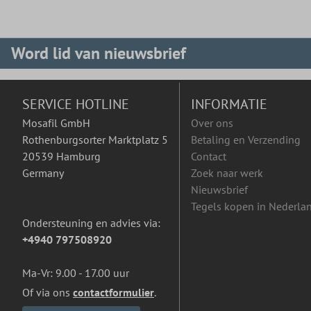
Word lid van nieuwsbrief
SERVICE HOTLINE
INFORMATIE
Mosafil GmbH
Over ons
Rothenburgsorter Marktplatz 5
Betaling en Verzending
20539 Hamburg
Contact
Germany
Zoek naar werk
Nieuwsbrief
Tegels kopen in Nederla
Ondersteuning en advies via:
+4940 797508920
Ma-Vr: 9.00 - 17.00 uur
Of via ons
contactformulier
.