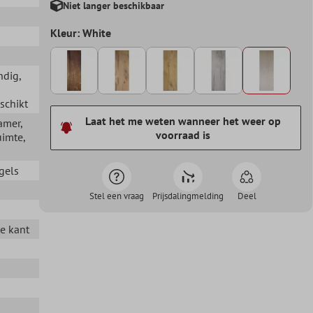
Niet langer beschikbaar
d
Kleur: White
ndig
,
schikt
Laat het me weten wanneer het weer op
amer
,
voorraad is
uimte
,
gels
Stel een vraag
Prijsdalingmelding
Deel
te kant