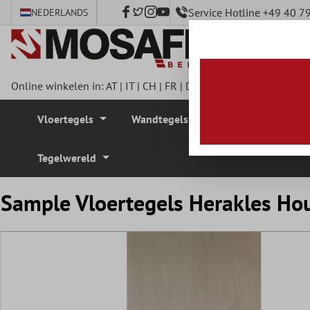
Service Hotline +49 40 
NEDERLANDS
e hoofdinhoud
Online winkelen in:
AT
|
IT
|
CH
|
FR
|
DE
|
UK
|
CZ
|
SE
|
DK
|
BE
Vloertegels
Wandtegels
Mozaïek Tegel
Tegelwereld
Sample Vloertegels Herakles H