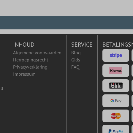
INHOUD
SERVICE
BETALINGS
Algemene voorwaarden
Blog
Herroepingsrecht
Gids
Privacyverklaring
FAQ
Impressum
nd