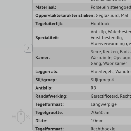
Materiaal:
Porselein steengoe
Oppervlaktekarakteristieken:
Geglazuurd
, Mat
Tegeluiterlijk:
Houtlook
Antislip
, Waterbeste
Specialiteit:
Vorst-bestendig
,
Vloerverwarming ge
Serre
, Keuken
, Badk
Kamer:
Wasruimte
, Opslagr
Gang
, Woonkamer
Leggen als:
Vloertegels
, Wandte
Slijtgroep:
Slijtgroep 4
Antislip:
R9
Randafwerking:
Gerectificeerd
, Rech
Tegelformaat:
Langwerpige
Tegelgrootte:
20x60cm
Dikte:
10mm
Tegelformaat:
Rechthoekig