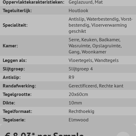
Oppervlaktekarakteristieken:
Geglazuurd
, Mat
Tegeluiterlijk:
Houtlook
Antislip
, Waterbestendig
, Vorst-
Specialiteit:
bestendig
, Vloerverwarming
geschikt
Serre
, Keuken
, Badkamer
,
Kamer:
Wasruimte
, Opslagruimte
,
Gang
, Woonkamer
Leggen als:
Vloertegels
, Wandtegels
Slijtgroep:
Slijtgroep 4
Antislip:
R9
Randafwerking:
Gerectificeerd
, Rechte kant
Tegelgrootte:
20x60cm
Dikte:
10mm
Tegelformaat:
Rechthoekig
Tegelserie:
Elmwood
€ 8,03* per Sample