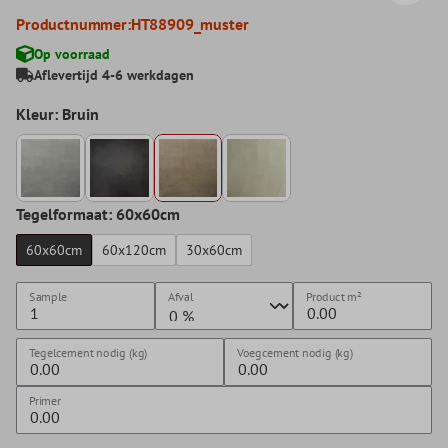
Productnummer:
HT88909_muster
Op voorraad
Aflevertijd 4-6 werkdagen
Kleur: Bruin
Tegelformaat: 60x60cm
60x60cm
60x120cm
30x60cm
Sample
Afval
Product
m²
Tegelcement nodig (kg)
Voegcement nodig (kg)
Primer