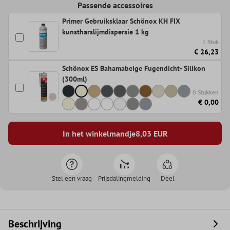
Passende accessoires
Primer Gebruiksklaar Schönox KH FIX
kunstharslijmdispersie 1 kg
1 Stuk
€ 26,23
Schönox ES Bahamabeige Fugendicht- Silikon
(300ml)
0 Stukken
€ 0,00
In het winkelmandje
8,03
EUR
Stel een vraag
Prijsdalingmelding
Deel
Beschrijving