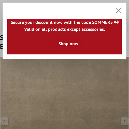
e hoofdinhoud
0
Winkel
Secure your discount now with the code SOMMER5 🌞
Valid on all products except accessories.
Sample Vloertegels Beton Optic Noorvik
Shop now
Bruin 60x60cm