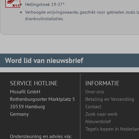
Hellingshoek 19-27°
Verhoogde wrijvingswaarde, geschikt voor gebieden zoals l
drankvulinstallaties.
Word lid van nieuwsbrief
SERVICE HOTLINE
INFORMATIE
Mosafil GmbH
Over ons
Rothenburgsorter Marktplatz 5
Betaling en Verzending
20539 Hamburg
Contact
Germany
Zoek naar werk
Nieuwsbrief
Tegels kopen in Nederla
Ondersteuning en advies via: