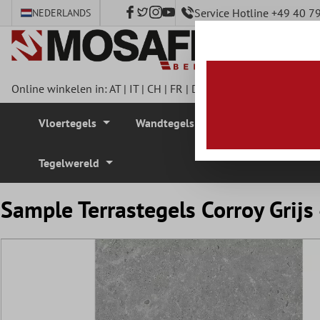
Service Hotline +49 40 
NEDERLANDS
e hoofdinhoud
Online winkelen in:
AT
|
IT
|
CH
|
FR
|
DE
|
UK
|
CZ
|
SE
|
DK
|
BE
Vloertegels
Wandtegels
Mozaïek Tegel
Tegelwereld
Sample Terrastegels Corroy Gri