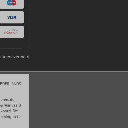
anders vermeld.
EDERLANDS
eren, de
op "Aanvaard
kkoord. Dit
emming in te