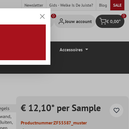
Newsletter
Gids - Welke Is De Juiste?
Blog
SALE
0
Jouw account
€ 0,00*
Winkelmandje
Vloerbedekkingen
Accessoires
€ 12,10* per Sample
tegels
ewand
,
 Buiten
,
Productnummer:
ZF55587_muster
nnen