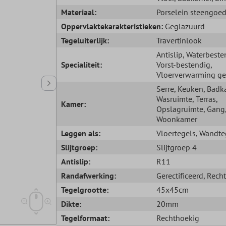
Materiaal:
Porselein steengoe
Oppervlaktekarakteristieken:
Geglazuurd
Tegeluiterlijk:
Travertinlook
Antislip
, Waterbeste
Specialiteit:
Vorst-bestendig
,
Vloerverwarming ge
Serre
, Keuken
, Badk
Wasruimte
, Terras
,
Kamer:
Opslagruimte
, Gang
Woonkamer
Leggen als:
Vloertegels
, Wandte
Slijtgroep:
Slijtgroep 4
Antislip:
R11
Randafwerking:
Gerectificeerd
, Rech
Tegelgrootte:
45x45cm
Dikte:
20mm
Tegelformaat:
Rechthoekig