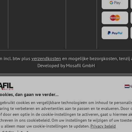
ijn incl. btw plus
verzendkosten
en mogelijke bezorgkosten, tenzij 
Developed by Mosafil GmbH
N
ookies, dan gaan we verder...
gebruikt cookies en vergelijkbare technologieën om inhoud te personalis
aring te verbeteren en advertenties aan te passen en te evalueren. Door 
of door een optie in de cookie-instellingen te activeren, gaat u hiermee a
chreven in ons cookiebeleid. Om uw instellingen te wijzigen of uw toest
t u alleen maar uw cookie-instellingen te updaten.
Privacy beleid