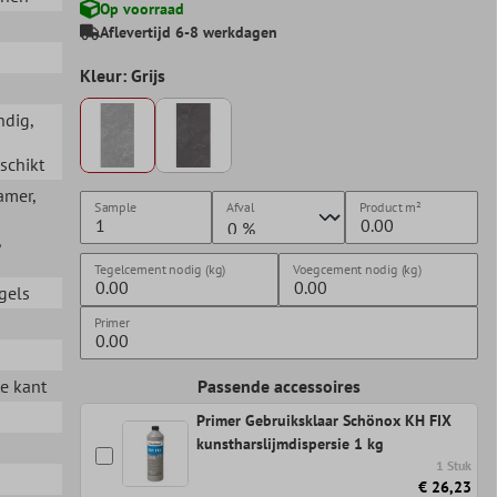
Op voorraad
d
Aflevertijd 6-8 werkdagen
Kleur: Grijs
ndig
,
schikt
amer
,
Sample
Afval
Product
m²
,
Tegelcement nodig (kg)
Voegcement nodig (kg)
gels
Primer
te kant
Passende accessoires
Primer Gebruiksklaar Schönox KH FIX
kunstharslijmdispersie 1 kg
1 Stuk
€ 26,23