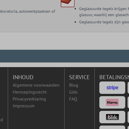
Geglazuurde tegels krijgen
aboratoria, autowerkplaatsen of
glazuur, waarbij een glasac
Geglazuurde tegels zijn ges
INHOUD
SERVICE
BETALINGS
Algemene voorwaarden
Blog
Herroepingsrecht
Gids
Privacyverklaring
FAQ
Impressum
nd