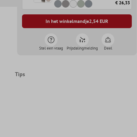
€ 26,33
In het winkelmandje
2,54
EUR
Stel een vraag
Prijsdalingmelding
Deel
Tips