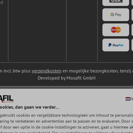
nd
ijn incl. btw plus
verzendkosten
en mogelijke bezorgkosten, tenzij 
Developed by Mosafil GmbH
N
ookies, dan gaan we verder...
gebruikt cookies en vergelijkbare technologieën om inhoud te personalis
aring te verbeteren en advertenties aan te passen en te evalueren. Door 
of door een optie in de cookie-instellingen te activeren, gaat u hiermee a