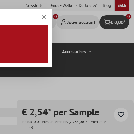
Newsletter
Gids - Welke Is De Juiste?
Blog
SALE
0
Jouw account
€ 0,00*
Winkelmandje
Vloerbedekkingen
Accessoires
€ 2,54* per Sample
Inhoud:
0.01 Vierkante meters
(€ 254,00* / 1 Vierkante
meters)