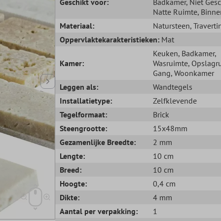
Geschikt voor:
Badkamer
, Niet Ges
Natte Ruimte
, Binne
Materiaal:
Natursteen
, Traverti
Oppervlaktekarakteristieken:
Mat
Keuken
, Badkamer
,
Kamer:
Wasruimte
, Opslagr
Gang
, Woonkamer
Leggen als:
Wandtegels
Installatietype:
Zelfklevende
Tegelformaat:
Brick
Steengrootte:
15x48mm
Gezamenlijke Breedte:
2 mm
Lengte:
10 cm
Breed:
10 cm
Hoogte:
0,4 cm
Dikte:
4 mm
Aantal per verpakking:
1