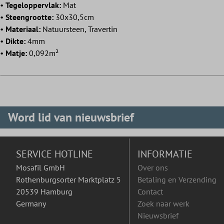
•
Tegeloppervlak:
Mat
•
Steengrootte:
30x30,5cm
•
Materiaal:
Natuursteen, Travertin
•
Dikte:
4mm
•
Matje:
0,092m²
Word lid van nieuwsbrief
SERVICE HOTLINE
INFORMATIE
Mosafil GmbH
Over ons
Rothenburgsorter Marktplatz 5
Betaling en Verzending
20539 Hamburg
Contact
Germany
Zoek naar werk
Nieuwsbrief