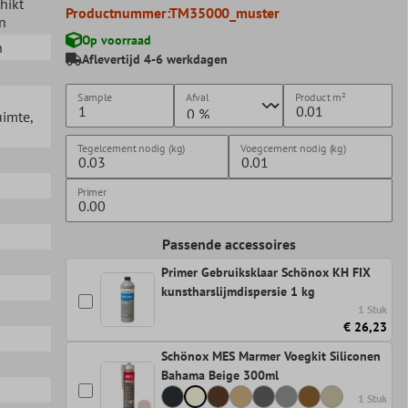
chikt
Productnummer:
TM35000_muster
n
Op voorraad
n
Aflevertijd 4-6 werkdagen
Sample
Afval
Product
m²
uimte
,
Tegelcement nodig (kg)
Voegcement nodig (kg)
Primer
Passende accessoires
Primer Gebruiksklaar Schönox KH FIX
kunstharslijmdispersie 1 kg
1 Stuk
€ 26,23
Schönox MES Marmer Voegkit Siliconen
Bahama Beige 300ml
1 Stuk