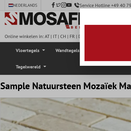
Service Hotline +49 40 
NEDERLANDS
e hoofdinhoud
Online winkelen in:
AT
|
IT
|
CH
|
FR
|
DE
|
UK
|
CZ
|
SE
|
DK
|
BE
Vloertegels
Wandtegels
Mozaïek Tegel
Tegelwereld
Sample Natuursteen Mozaïek Mar