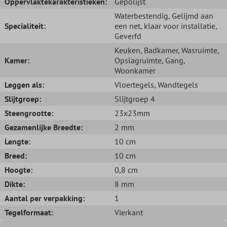
Oppervlaktekarakteristieken:
Gepolijst
Waterbestendig
, Gelijmd aan
Specialiteit:
een net, klaar voor installatie
,
Geverfd
Keuken
, Badkamer
, Wasruimte
,
Kamer:
Opslagruimte
, Gang
,
Woonkamer
Leggen als:
Vloertegels
, Wandtegels
Slijtgroep:
Slijtgroep 4
Steengrootte:
23x23mm
Gezamenlijke Breedte:
2 mm
Lengte:
10 cm
Breed:
10 cm
Hoogte:
0,8 cm
Dikte:
8 mm
Aantal per verpakking:
1
Tegelformaat:
Vierkant