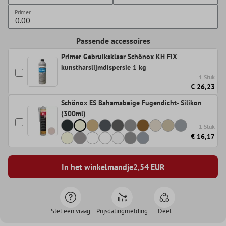
Primer
Passende accessoires
Primer Gebruiksklaar Schönox KH FIX
kunstharslijmdispersie 1 kg
1 Stuk
€ 26,23
Schönox ES Bahamabeige Fugendicht- Silikon
(300ml)
1 Stuk
€ 16,17
In het winkelmandje
2,54
EUR
Stel een vraag
Prijsdalingmelding
Deel