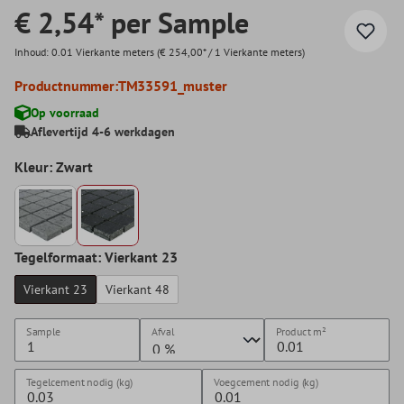
€ 2,54* per Sample
Inhoud:
0.01 Vierkante meters
(€ 254,00* / 1 Vierkante meters)
Productnummer:
TM33591_muster
Op voorraad
Aflevertijd 4-6 werkdagen
Kleur: Zwart
Tegelformaat: Vierkant 23
Vierkant 23
Vierkant 48
Sample
Afval
Product
m²
Tegelcement nodig (kg)
Voegcement nodig (kg)