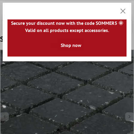
e hoofdinhoud
0
Winkel
Secure your discount now with the code SOMMER5 🌞
Valid on all products except accessories.
Sample Mozaïektegel Quarz Resin Zwart
Shop now