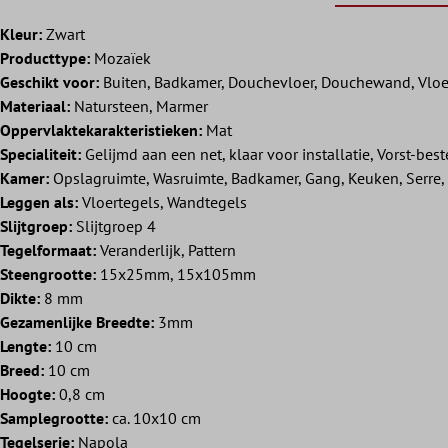
Kleur:
Zwart
Producttype:
Mozaïek
Geschikt voor:
Buiten, Badkamer, Douchevloer, Douchewand, Vloer
Materiaal:
Natursteen, Marmer
Oppervlaktekarakteristieken:
Mat
Specialiteit:
Gelijmd aan een net, klaar voor installatie, Vorst-bes
Kamer:
Opslagruimte, Wasruimte, Badkamer, Gang, Keuken, Serre
Leggen als:
Vloertegels, Wandtegels
Slijtgroep:
Slijtgroep 4
Tegelformaat:
Veranderlijk, Pattern
Steengrootte:
15x25mm, 15x105mm
Dikte:
8 mm
Gezamenlijke Breedte:
3mm
Lengte:
10 cm
Breed:
10 cm
Hoogte:
0,8 cm
Samplegrootte:
ca. 10x10 cm
Tegelserie:
Napola