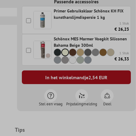
Passende accessoires
Primer Gebruiksklaar Schönox KH FIX
kunstharslijmdispersie 1 kg
1 Stuk
€ 26,23
Schönox MES Marmer Voegkit Siliconen
Bahama Beige 300ml
1 Stuk
€ 26,33
In het winkelmandje
2,54
EUR
Stel een vraag
Prijsdalingmelding
Deel
Tips