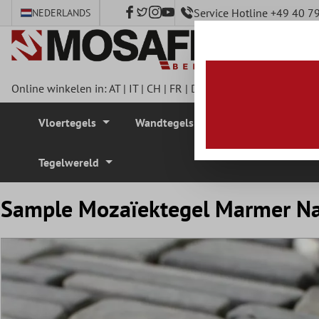
Service Hotline +49 40 
NEDERLANDS
e hoofdinhoud
Online winkelen in:
AT
|
IT
|
CH
|
FR
|
DE
|
UK
|
CZ
|
SE
|
DK
|
BE
Vloertegels
Wandtegels
Mozaïek Tegel
Tegelwereld
Sample Mozaïektegel Marmer Na