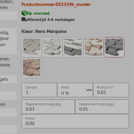
 Buiten
,
Productnummer:
DS33396_muster
nnen
Op voorraad
Aflevertijd 4-6 werkdagen
Kleur: Nero Marquina
ndig
,
lijmd
oor
amer
,
uimte
,
gels
Sample
Afval
Product
m²
5mm
Tegelcement nodig (kg)
Voegcement nodig (kg)
Primer