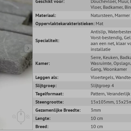
Geschikt voor:
Douchevloer
, Muur
,
Vloer
, Badkamer
, Bi
Materiaal:
Natursteen
, Marmer
Oppervlaktekarakteristieken:
Mat
Antislip
, Waterbeste
Vorst-bestendig
, Ge
Specialiteit:
aan een net, klaar v
installatie
Serre
, Keuken
, Badk
Kamer:
Wasruimte
, Opslagr
Gang
, Woonkamer
Leggen als:
Vloertegels
, Wandte
Slijtgroep:
Slijtgroep 4
Tegelformaat:
Pattern
, Veranderlijk
Steengrootte:
15x105mm
, 15x2
Gezamenlijke Breedte:
3mm
Lengte:
10 cm
Breed:
10 cm