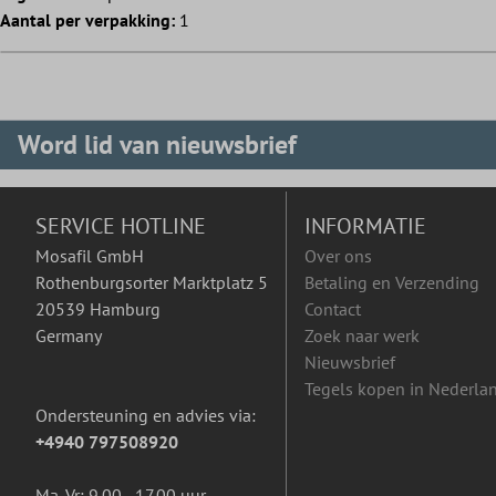
Aantal per verpakking:
1
Word lid van nieuwsbrief
SERVICE HOTLINE
INFORMATIE
Mosafil GmbH
Over ons
Rothenburgsorter Marktplatz 5
Betaling en Verzending
20539 Hamburg
Contact
Germany
Zoek naar werk
Nieuwsbrief
Tegels kopen in Nederla
Ondersteuning en advies via:
+4940 797508920
Ma-Vr: 9.00 - 17.00 uur