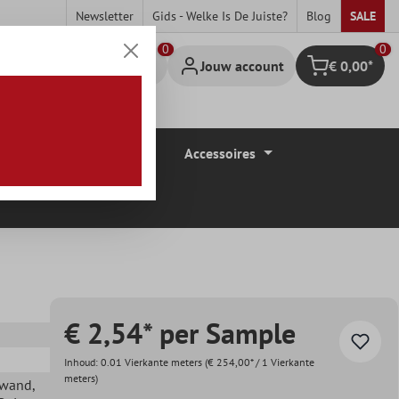
Newsletter
Gids - Welke Is De Juiste?
Blog
SALE
0
Jouw account
€ 0,00*
Winkelmandje
Vloerbedekkingen
Accessoires
€ 2,54* per Sample
Inhoud:
0.01 Vierkante meters
(€ 254,00* / 1 Vierkante
meters)
ewand
,