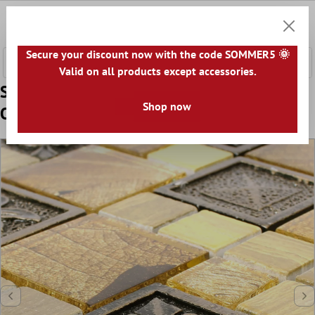
e hoofdinhoud
0
Winkel
Secure your discount now with the code SOMMER5 🌞
Valid on all products except accessories.
Sample Mozaïektegel Levanzo Glas Resin
Shop now
Ornament Mix Goud