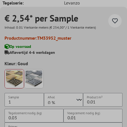
Tegelserie:
Levanzo
€ 2,54* per Sample
Inhoud:
0.01 Vierkante meters
(€ 254,00* / 1 Vierkante meters)
Productnummer:
TM33952_muster
Op voorraad
Aflevertijd 4-6 werkdagen
Kleur: Goud
Sample
Afval
Product
m²
Tegelcement nodig (kg)
Voegcement nodig (kg)
Primer