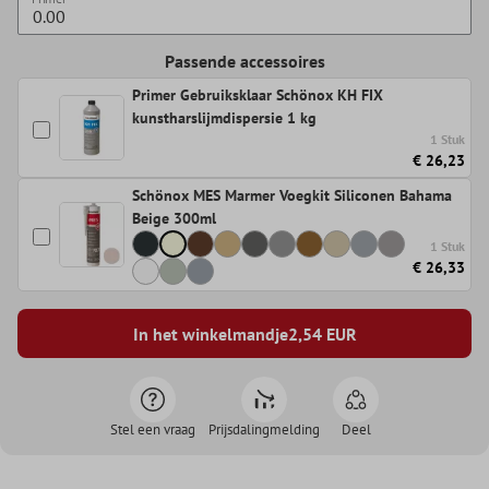
Passende accessoires
Primer Gebruiksklaar Schönox KH FIX
kunstharslijmdispersie 1 kg
1 Stuk
€ 26,23
Schönox MES Marmer Voegkit Siliconen Bahama
Beige 300ml
1 Stuk
€ 26,33
In het winkelmandje
2,54
EUR
Stel een vraag
Prijsdalingmelding
Deel