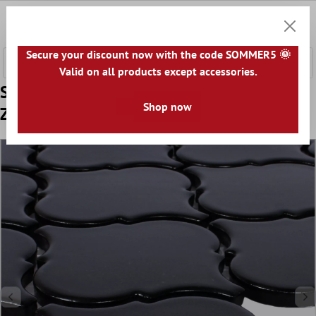
e hoofdinhoud
0
Winkel
Secure your discount now with the code SOMMER5 🌞
Valid on all products except accessories.
Sample Mozaïektegel Keramiek Florentiner
Shop now
Zwart Mat