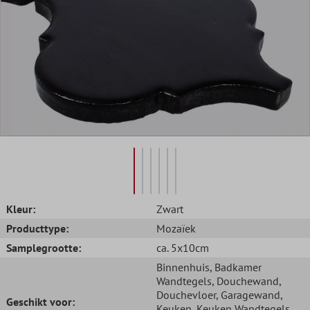
Kleur:
Zwart
Producttype:
Mozaïek
Samplegrootte:
ca. 5x10cm
Binnenhuis
, Badkamer
Wandtegels
, Douchewand
,
Douchevloer
, Garagewand
,
Geschikt voor:
Keuken
, Keuken Wandtegels
,