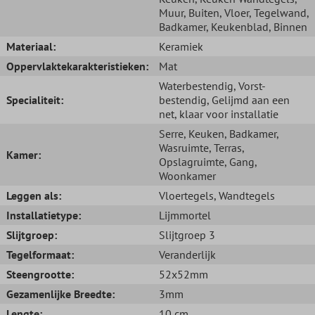
Muur
, Buiten
, Vloer
, Tegelwand
,
Badkamer
, Keukenblad
, Binnen
Materiaal:
Keramiek
Oppervlaktekarakteristieken:
Mat
Waterbestendig
, Vorst-
Specialiteit:
bestendig
, Gelijmd aan een
net, klaar voor installatie
Serre
, Keuken
, Badkamer
,
Wasruimte
, Terras
,
Kamer:
Opslagruimte
, Gang
,
Woonkamer
Leggen als:
Vloertegels
, Wandtegels
Installatietype:
Lijmmortel
Slijtgroep:
Slijtgroep 3
Tegelformaat:
Veranderlijk
Steengrootte:
52x52mm
Gezamenlijke Breedte:
3mm
Lengte:
10 cm