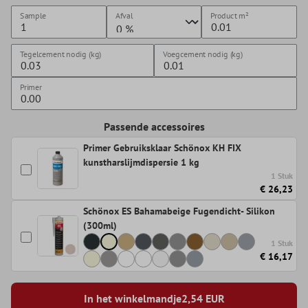
Sample
Afval
Product
m²
Tegelcement nodig (kg)
Voegcement nodig (kg)
Primer
Passende accessoires
Primer Gebruiksklaar Schönox KH FIX
kunstharslijmdispersie 1 kg
1 Stuk
€ 26,23
Schönox ES Bahamabeige Fugendicht- Silikon
(300ml)
1 Stuk
€ 16,17
In het winkelmandje
2,54
EUR