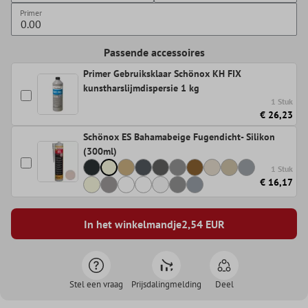
Primer
Passende accessoires
Primer Gebruiksklaar Schönox KH FIX
kunstharslijmdispersie 1 kg
1 Stuk
€ 26,23
Schönox ES Bahamabeige Fugendicht- Silikon
(300ml)
1 Stuk
€ 16,17
In het winkelmandje
2,54
EUR
Stel een vraag
Prijsdalingmelding
Deel