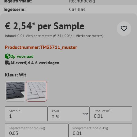
Tegelformaat:
Rechthoekig
Tegelserie:
Casillas
€ 2,54* per Sample
Inhoud:
0.01 Vierkante meters
(€ 254,00* / 1 Vierkante meters)
Productnummer:
TM33711_muster
Op voorraad
Aflevertijd 4-6 werkdagen
Kleur: Wit
Sample
Afval
Product
m²
Tegelcement nodig (kg)
Voegcement nodig (kg)