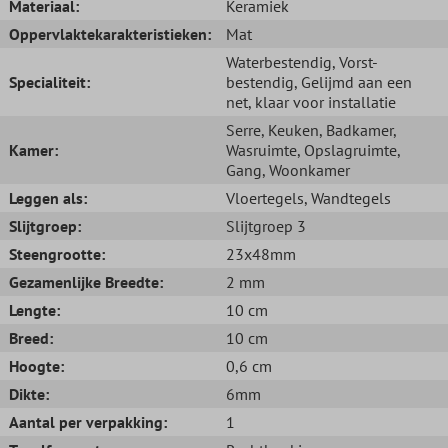
Materiaal:
Keramiek
Oppervlaktekarakteristieken:
Mat
Waterbestendig
, Vorst-
Specialiteit:
bestendig
, Gelijmd aan een
net, klaar voor installatie
Serre
, Keuken
, Badkamer
,
Kamer:
Wasruimte
, Opslagruimte
,
Gang
, Woonkamer
Leggen als:
Vloertegels
, Wandtegels
Slijtgroep:
Slijtgroep 3
Steengrootte:
23x48mm
Gezamenlijke Breedte:
2 mm
Lengte:
10 cm
Breed:
10 cm
Hoogte:
0,6 cm
Dikte:
6mm
Aantal per verpakking:
1