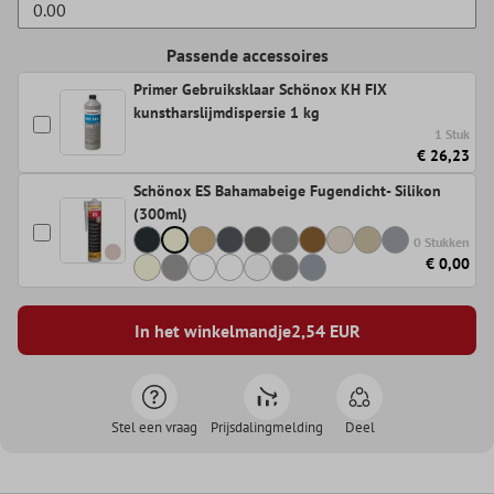
Passende accessoires
Primer Gebruiksklaar Schönox KH FIX
kunstharslijmdispersie 1 kg
1 Stuk
€ 26,23
Schönox ES Bahamabeige Fugendicht- Silikon
(300ml)
0 Stukken
€ 0,00
In het winkelmandje
2,54
EUR
Stel een vraag
Prijsdalingmelding
Deel