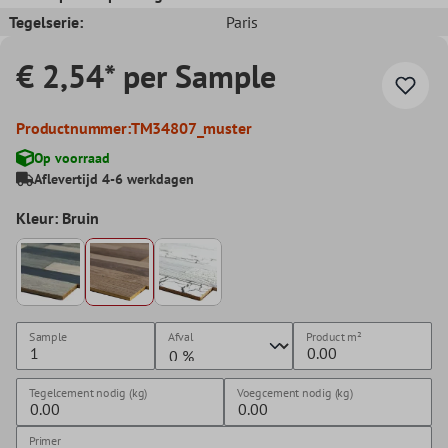
Tegelserie:
Paris
€ 2,54* per Sample
Productnummer:
TM34807_muster
Op voorraad
Aflevertijd 4-6 werkdagen
Kleur: Bruin
Sample
Afval
Product
m²
Tegelcement nodig (kg)
Voegcement nodig (kg)
Primer