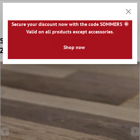
e hoofdinhoud
0
Winkel
Secure your discount now with the code SOMMER5 🌞
Valid on all products except accessories.
Sample Mozaïektegel Hout Paris
Shop now
Zelfklevende Bruin Beige