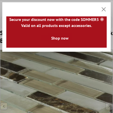
e hoofdinhoud
0
Winkel
Secure your discount now with the code SOMMER5 🌞
Valid on all products except accessories.
Sample Mozaïektegel Glas Marmer Quebeck
Shop now
Bruin Mix