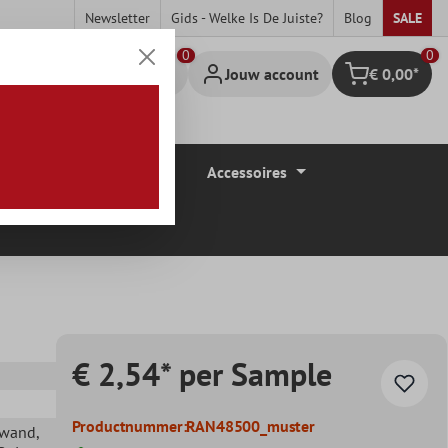
Newsletter
Gids - Welke Is De Juiste?
Blog
SALE
0
Jouw account
€ 0,00*
Winkelmandje
Vloerbedekkingen
Accessoires
€ 2,54* per Sample
Productnummer:
RAN48500_muster
ewand
,