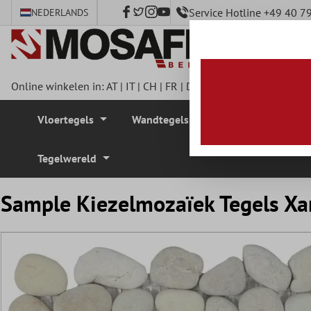
Service Hotline +49 40 
NEDERLANDS
e hoofdinhoud
Online winkelen in:
AT
|
IT
|
CH
|
FR
|
DE
|
UK
|
CZ
|
SE
|
DK
|
BE
Vloertegels
Wandtegels
Mozaïek Tegel
Tegelwereld
Sample Kiezelmozaïek Tegels Xa