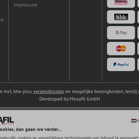
Impressum
nd
ijn incl. btw plus
verzendkosten
en mogelijke bezorgkosten, tenzij 
Developed by Mosafil GmbH
N
ookies, dan gaan we verder...
gebruikt cookies en vergelijkbare technologieën om inhoud te personalis