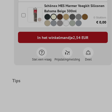
Schönox MES Marmer Voegkit Siliconen
Bahama Beige 300ml
0 Stukken
€ 0,00
In het winkelmandje
2,54
EUR
Stel een vraag
Prijsdalingmelding
Deel
Tips