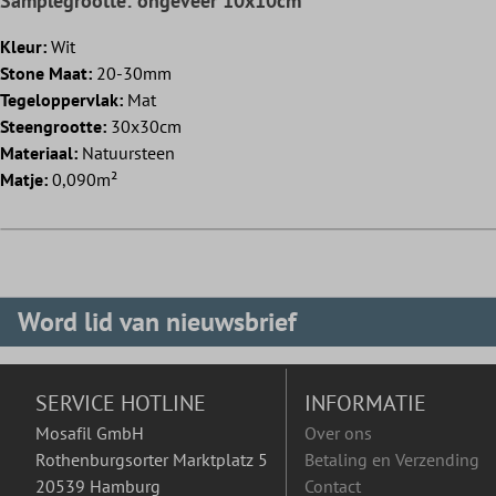
Samplegrootte: ongeveer 10x10cm
Kleur:
Wit
Stone Maat:
20-30mm
Tegeloppervlak:
Mat
Steengrootte:
30x30cm
Materiaal:
Natuursteen
Matje:
0,090m²
Word lid van nieuwsbrief
SERVICE HOTLINE
INFORMATIE
Mosafil GmbH
Over ons
Rothenburgsorter Marktplatz 5
Betaling en Verzending
20539 Hamburg
Contact