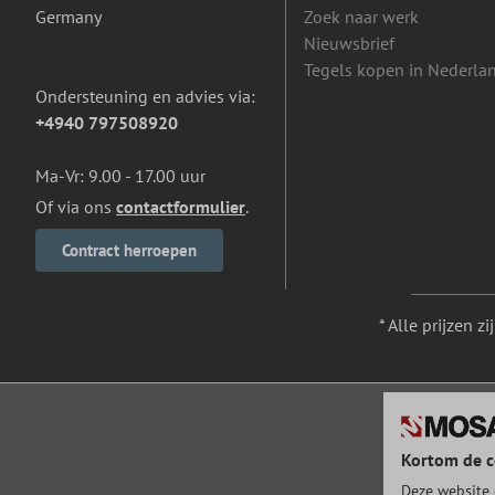
Germany
Zoek naar werk
Nieuwsbrief
Tegels kopen in Nederla
Ondersteuning en advies via:
+4940 797508920
Ma-Vr: 9.00 - 17.00 uur
Of via ons
contactformulier
.
Contract herroepen
* Alle prijzen z
Kortom de c
Deze website 