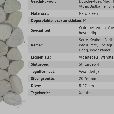
Geschikt voor:
Douchevloer
, Muur
,
Vloer
, Badkamer
, Bi
Materiaal:
Natursteen
Oppervlaktekarakteristieken:
Mat
Waterbestendig
, Vor
Specialiteit:
bestendig
Serre
, Keuken
, Badk
Kamer:
Wasruimte
, Opslagr
Gang
, Woonkamer
Leggen als:
Vloertegels
, Wandte
Slijtgroep:
Slijtgroep 4
Tegelformaat:
Veranderlijk
Steengrootte:
20-50mm
Dikte:
8-10mm
Tegelserie:
Xanthos