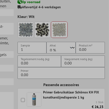
 Buiten
,
Op voorraad
nnen
Aflevertijd 4-6 werkdagen
Kleur: Wit
st-
amer
,
uimte
,
Sample
Afval
Product
m²
gels
Tegelcement nodig (kg)
Voegcement nodig (kg)
Primer
Passende accessoires
Primer Gebruiksklaar Schönox KH FIX
kunstharslijmdispersie 1 kg
1 Stuk
€ 26,23