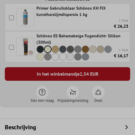
Primer Gebruiksklaar Schönox KH FIX
kunstharslijmdispersie 1 kg
1 Stuk
€ 26,23
Schönox ES Bahamabeige Fugendicht- Silikon
(300ml)
1 Stuk
€ 16,17
In het winkelmandje
2,54
EUR
Stel een vraag
Prijsdalingmelding
Deel
Beschrijving