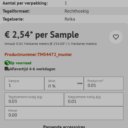
Aantal per verpakking:
1
Tegelformaat:
Rechthoekig
Tegelserie:
Reika
€ 2,54* per Sample
Inhoud:
0.01 Vierkante meters
(€ 254,00* / 1 Vierkante meters)
Productnummer:
TM34472_muster
Op voorraad
Aflevertijd 4-6 werkdagen
Sample
Afval
Product
m²
Tegelcement nodig (kg)
Voegcement nodig (kg)
Primer
Passende accessoires