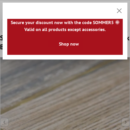
e hoofdinhoud
0
Winkel
Secure your discount now with the code SOMMER5 🌞
Valid on all products except accessories.
Sample Keramiek Mozaïektegels Reika Brick
Shop now
Bruin