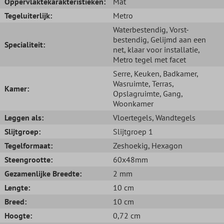
Oppervlaktekarakteristieken:
Mat
Tegeluiterlijk:
Metro
Waterbestendig
, Vorst-
bestendig
, Gelijmd aan een
Specialiteit:
net, klaar voor installatie
,
Metro tegel met facet
Serre
, Keuken
, Badkamer
,
Wasruimte
, Terras
,
Kamer:
Opslagruimte
, Gang
,
Woonkamer
Leggen als:
Vloertegels
, Wandtegels
Slijtgroep:
Slijtgroep 1
Tegelformaat:
Zeshoekig
, Hexagon
Steengrootte:
60x48mm
Gezamenlijke Breedte:
2 mm
Lengte:
10 cm
Breed:
10 cm
Hoogte:
0,72 cm