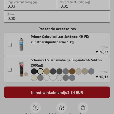
Tegelcement nodig (kg)
Voegcement nodig (kg)
Primer
Passende accessoires
Primer Gebruiksklaar Schönox KH FIX
kunstharslijmdispersie 1 kg
1 Stuk
€ 26,23
Schönox ES Bahamabeige Fugendicht- Silikon
(300ml)
1 Stuk
€ 16,17
In het winkelmandje
2,54
EUR