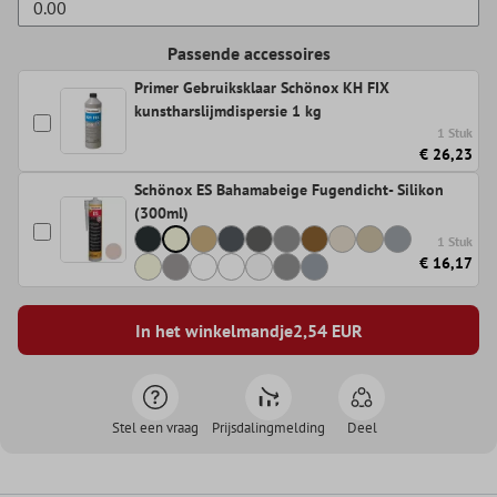
Passende accessoires
Primer Gebruiksklaar Schönox KH FIX
kunstharslijmdispersie 1 kg
1 Stuk
€ 26,23
Schönox ES Bahamabeige Fugendicht- Silikon
(300ml)
1 Stuk
€ 16,17
In het winkelmandje
2,54
EUR
Stel een vraag
Prijsdalingmelding
Deel