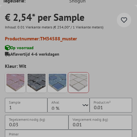
Tegelserie:
Shogun
€ 2,54* per Sample
Inhoud:
0.01 Vierkante meters
(€ 254,00* / 1 Vierkante meters)
Productnummer:
TM34588_muster
Op voorraad
Aflevertijd 4-6 werkdagen
Kleur: Wit
Sample
Afval
Product
m²
Tegelcement nodig (kg)
Voegcement nodig (kg)
Primer