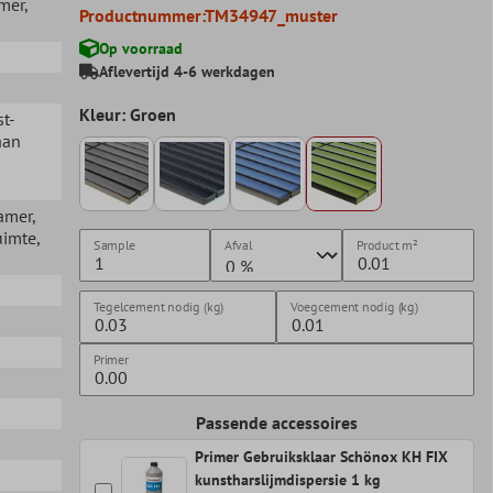
mer
,
Productnummer:
TM34947_muster
Op voorraad
Aflevertijd 4-6 werkdagen
Kleur: Groen
st-
aan
amer
,
uimte
,
Sample
Afval
Product
m²
Tegelcement nodig (kg)
Voegcement nodig (kg)
Primer
Passende accessoires
Primer Gebruiksklaar Schönox KH FIX
kunstharslijmdispersie 1 kg