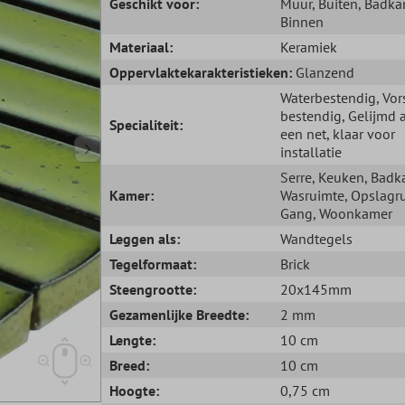
Geschikt voor:
Muur
, Buiten
, Badka
Binnen
Materiaal:
Keramiek
Oppervlaktekarakteristieken:
Glanzend
Waterbestendig
, Vor
bestendig
, Gelijmd 
Specialiteit:
een net, klaar voor
installatie
Serre
, Keuken
, Badk
Kamer:
Wasruimte
, Opslagr
Gang
, Woonkamer
Leggen als:
Wandtegels
Tegelformaat:
Brick
Steengrootte:
20x145mm
Gezamenlijke Breedte:
2 mm
Lengte:
10 cm
Breed:
10 cm
Hoogte:
0,75 cm