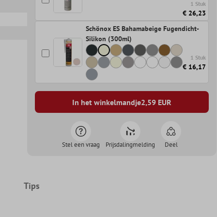
1 Stuk
€ 26,23
Schönox ES Bahamabeige Fugendicht-
Silikon (300ml)
1 Stuk
€ 16,17
In het winkelmandje
2,59
EUR
Stel een vraag
Prijsdalingmelding
Deel
Tips