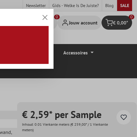
Newsletter
Gids - Welke Is De Juiste?
Blog
SALE
0
Jouw account
€ 0,00*
Winkelmandje
Vloerbedekkingen
Accessoires
€ 2,59* per Sample
Inhoud:
0.01 Vierkante meters
(€ 259,00* / 1 Vierkante
meters)
ewand
,