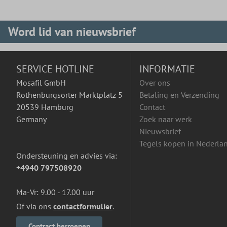
Word lid van nieuwsbrief
SERVICE HOTLINE
INFORMATIE
Mosafil GmbH
Over ons
Rothenburgsorter Marktplatz 5
Betaling en Verzending
20539 Hamburg
Contact
Germany
Zoek naar werk
Nieuwsbrief
Tegels kopen in Nederla
Ondersteuning en advies via:
+4940 797508920
Ma-Vr: 9.00 - 17.00 uur
Of via ons
contactformulier
.
Contract herroepen