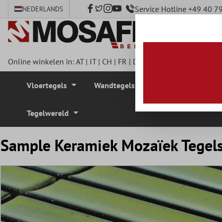
Service Hotline +49 40 
NEDERLANDS
e hoofdinhoud
Online winkelen in:
AT
|
IT
|
CH
|
FR
|
DE
|
UK
|
CZ
|
SE
|
DK
|
BE
Vloertegels
Wandtegels
Mozaïek Tegel
Tegelwereld
Sample Keramiek Mozaïek Tegels