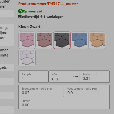
 Buiten
,
Productnummer:
TM34711_muster
nnen
Op voorraad
Aflevertijd 4-6 werkdagen
Kleur: Zwart
ndig
,
lijmd
oor
amer
,
uimte
,
gels
Sample
Afval
Product
m²
n
Tegelcement nodig (kg)
Voegcement nodig (kg)
Primer