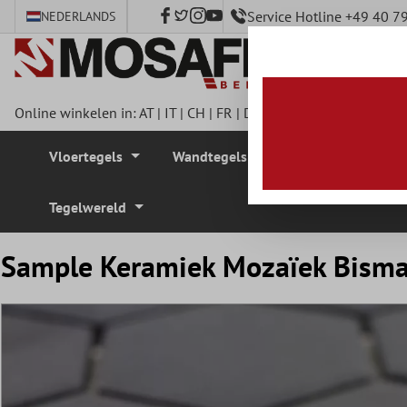
Service Hotline +49 40 
NEDERLANDS
e hoofdinhoud
Online winkelen in:
AT
|
IT
|
CH
|
FR
|
DE
|
UK
|
CZ
|
SE
|
DK
|
BE
Vloertegels
Wandtegels
Mozaïek Tegel
Tegelwereld
Sample Keramiek Mozaïek Bism