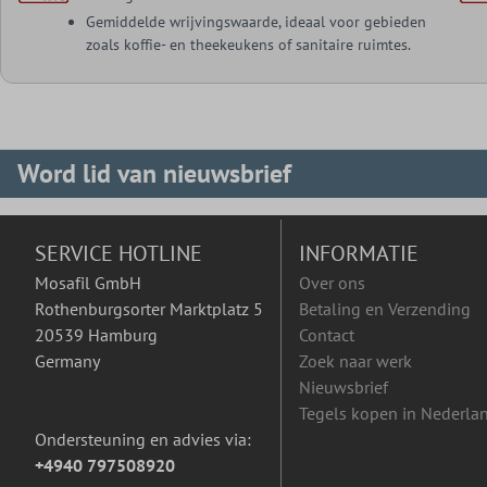
Gemiddelde wrijvingswaarde, ideaal voor gebieden
zoals koffie- en theekeukens of sanitaire ruimtes.
Word lid van nieuwsbrief
SERVICE HOTLINE
INFORMATIE
Mosafil GmbH
Over ons
Rothenburgsorter Marktplatz 5
Betaling en Verzending
20539 Hamburg
Contact
Germany
Zoek naar werk
Nieuwsbrief
Tegels kopen in Nederla
Ondersteuning en advies via:
+4940 797508920