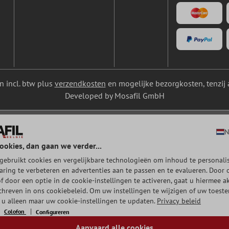
ijn incl. btw plus
verzendkosten
en mogelijke bezorgkosten, tenzij 
Developed by Mosafil GmbH
N
ookies, dan gaan we verder...
gebruikt cookies en vergelijkbare technologieën om inhoud te personalis
aring te verbeteren en advertenties aan te passen en te evalueren. Door 
of door een optie in de cookie-instellingen te activeren, gaat u hiermee a
chreven in ons cookiebeleid. Om uw instellingen te wijzigen of uw toest
t u alleen maar uw cookie-instellingen te updaten.
Privacy beleid
Colofon
Configureren
Aanvaard alle cookies