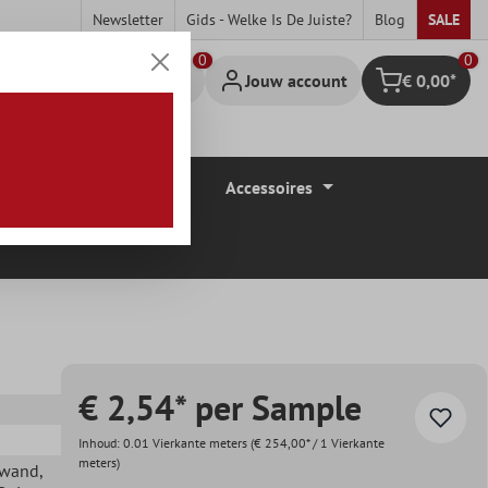
Newsletter
Gids - Welke Is De Juiste?
Blog
SALE
0
Jouw account
€ 0,00*
Winkelmandje
Vloerbedekkingen
Accessoires
€ 2,54* per Sample
Inhoud:
0.01 Vierkante meters
(€ 254,00* / 1 Vierkante
meters)
ewand
,