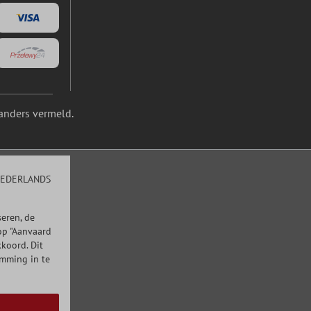
anders vermeld.
EDERLANDS
eren, de
op "Aanvaard
kkoord. Dit
emming in te