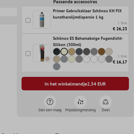
Passende accessoires
Primer Gebruiksklaar Schönox KH FIX
kunstharslijmdispersie 1 kg
1 Stuk
€ 26,23
Schönox ES Bahamabeige Fugendicht-
Silikon (300ml)
1 Stuk
€ 16,17
In het winkelmandje
2,54
EUR
Stel een vraag
Prijsdalingmelding
Deel