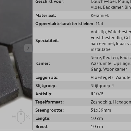
Geschikt voor:
Douchevloer
, Muur
,
Vloer
, Badkamer
, Bi
Materiaal:
Keramiek
Oppervlaktekarakteristieken:
Mat
Antislip
, Waterbeste
Vorst-bestendig
, Ge
Specialiteit:
aan een net, klaar v
installatie
Serre
, Keuken
, Badk
Kamer:
Wasruimte
, Opslagr
Gang
, Woonkamer
Leggen als:
Vloertegels
, Wandte
Slijtgroep:
Slijtgroep 4
Antislip:
R10/B
Tegelformaat:
Zeshoekig
, Hexago
Steengrootte:
51x59mm
Lengte:
10 cm
Breed:
10 cm