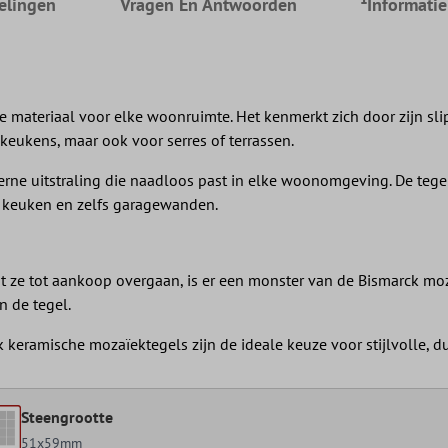
elingen
Vragen En Antwoorden
¹Informati
te materiaal voor elke woonruimte. Het kenmerkt zich door zijn sl
keukens, maar ook voor serres of terrassen.
rne uitstraling die naadloos past in elke woonomgeving. De tege
 keuken en zelfs garagewanden.
at ze tot aankoop overgaan, is er een monster van de Bismarck mo
n de tegel.
ck keramische mozaïektegels zijn de ideale keuze voor stijlvolle,
Steengrootte
51x59mm