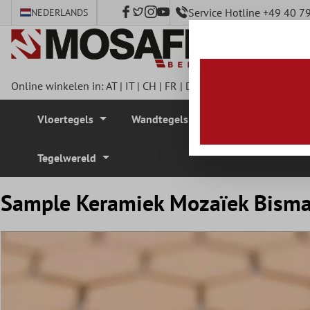
Service Hotline +49 40 
NEDERLANDS
e hoofdinhoud
Online winkelen in:
AT
|
IT
|
CH
|
FR
|
DE
|
UK
|
CZ
|
SE
|
DK
|
BE
Vloertegels
Wandtegels
Mozaïek Tegel
Tegelwereld
Sample Keramiek Mozaïek Bisma