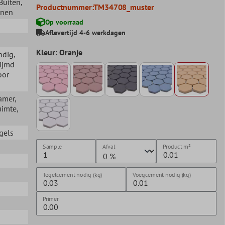
 Buiten
,
Productnummer:
TM34708_muster
nnen
Op voorraad
Aflevertijd 4-6 werkdagen
Kleur: Oranje
ndig
,
lijmd
oor
amer
,
uimte
,
gels
Sample
Afval
Product
m²
n
Tegelcement nodig (kg)
Voegcement nodig (kg)
Primer