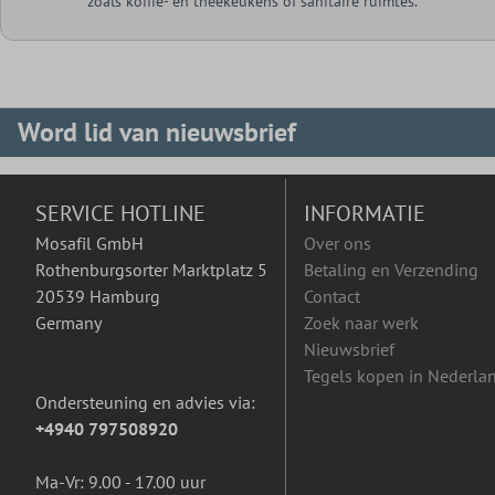
zoals koffie- en theekeukens of sanitaire ruimtes.
Word lid van nieuwsbrief
SERVICE HOTLINE
INFORMATIE
Mosafil GmbH
Over ons
Rothenburgsorter Marktplatz 5
Betaling en Verzending
20539 Hamburg
Contact
Germany
Zoek naar werk
Nieuwsbrief
Tegels kopen in Nederla
Ondersteuning en advies via:
+4940 797508920
Ma-Vr: 9.00 - 17.00 uur