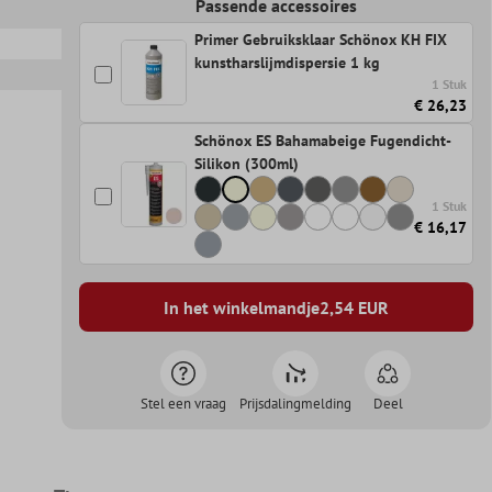
Passende accessoires
Primer Gebruiksklaar Schönox KH FIX
kunstharslijmdispersie 1 kg
1 Stuk
€ 26,23
Schönox ES Bahamabeige Fugendicht-
Silikon (300ml)
1 Stuk
€ 16,17
In het winkelmandje
2,54
EUR
Stel een vraag
Prijsdalingmelding
Deel