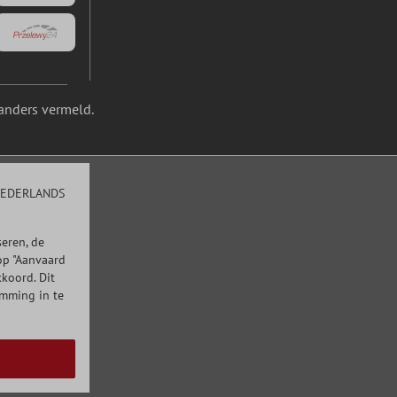
anders vermeld.
EDERLANDS
eren, de
op "Aanvaard
kkoord. Dit
emming in te