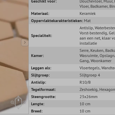
Geschikt voor:
Douchevloer
, Muur
,
Vloer
, Badkamer
, Bi
Materiaal:
Keramiek
Oppervlaktekarakteristieken:
Mat
Antislip
, Waterbeste
Vorst-bestendig
, Ge
Specialiteit:
aan een net, klaar v
installatie
Serre
, Keuken
, Badk
Kamer:
Wasruimte
, Opslagr
Gang
, Woonkamer
Leggen als:
Vloertegels
, Wandte
Slijtgroep:
Slijtgroep 4
Antislip:
R10/B
Tegelformaat:
Zeshoekig
, Hexago
Steengrootte:
23x26mm
Lengte:
10 cm
Breed:
10 cm