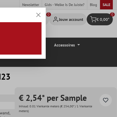
Newsletter
Gids - Welke Is De Juiste?
Blog
SALE
0
Jouw account
€ 0,00*
Winkelmandje
Vloerbedekkingen
Accessoires
H23
€ 2,54* per Sample
Inhoud:
0.01 Vierkante meters
(€ 254,00* / 1 Vierkante
meters)
ewand
,