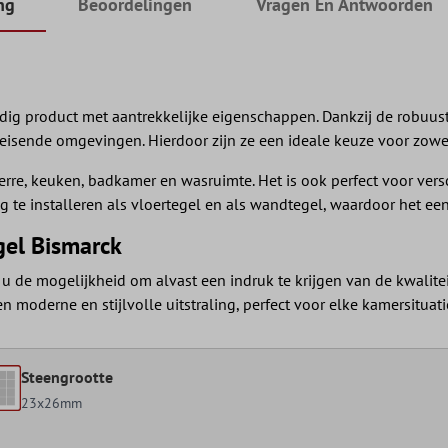
ng
Beoordelingen
Vragen En Antwoorden
dig product met aantrekkelijke eigenschappen. Dankzij de robuuste
eleisende omgevingen. Hierdoor zijn ze een ideale keuze voor zowe
 serre, keuken, badkamer en wasruimte. Het is ook perfect voor v
e installeren als vloertegel en als wandtegel, waardoor het een 
el Bismarck
de mogelijkheid om alvast een indruk te krijgen van de kwaliteit 
 moderne en stijlvolle uitstraling, perfect voor elke kamersituati
Steengrootte
23x26mm