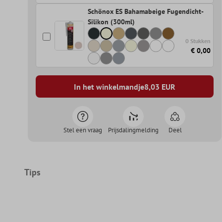
Schönox ES Bahamabeige Fugendicht-
Silikon (300ml)
0 Stukken
€ 0,00
In het winkelmandje
8,03
EUR
Stel een vraag
Prijsdalingmelding
Deel
Tips