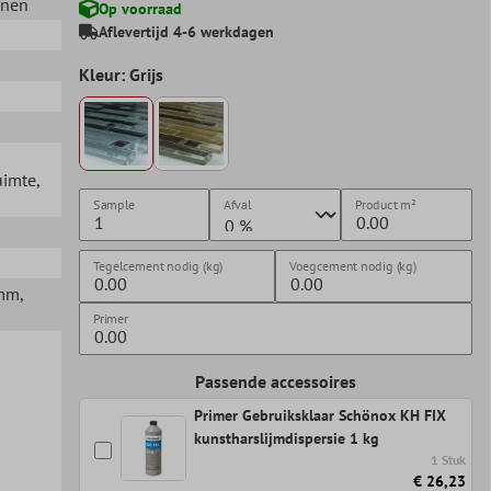
nnen
Op voorraad
Aflevertijd 4-6 werkdagen
Kleur: Grijs
uimte
,
Sample
Afval
Product
m²
Tegelcement nodig (kg)
Voegcement nodig (kg)
5mm
,
Primer
Passende accessoires
Primer Gebruiksklaar Schönox KH FIX
kunstharslijmdispersie 1 kg
1 Stuk
€ 26,23