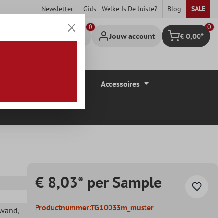
Newsletter
Gids - Welke Is De Juiste?
Blog
SALE
0
Jouw account
€ 0,00*
Winkelmandje
Vloerbedekkingen
Accessoires
€ 8,03* per Sample
Productnummer:
TG10033m_muster
ewand
,