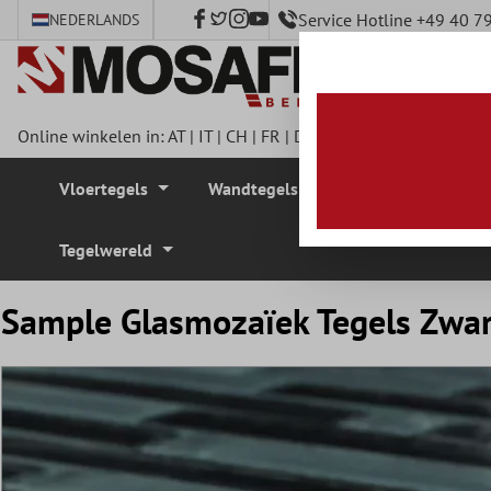
Service Hotline +49 40 
NEDERLANDS
e hoofdinhoud
Online winkelen in:
AT
|
IT
|
CH
|
FR
|
DE
|
UK
|
CZ
|
SE
|
DK
|
BE
Vloertegels
Wandtegels
Mozaïek Tegel
Tegelwereld
Sample Glasmozaïek Tegels Zwart