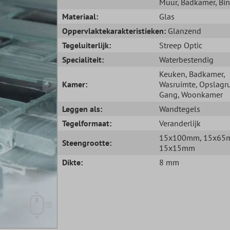
Muur
, Badkamer
, Bi
Materiaal:
Glas
Oppervlaktekarakteristieken:
Glanzend
Tegeluiterlijk:
Streep Optic
Specialiteit:
Waterbestendig
Keuken
, Badkamer
,
Kamer:
Wasruimte
, Opslagr
Gang
, Woonkamer
Leggen als:
Wandtegels
Tegelformaat:
Veranderlijk
15x100mm
, 15x6
Steengrootte:
15x15mm
Dikte:
8 mm