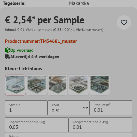
Tegelserie:
Makarska
€ 2,54* per Sample
Inhoud:
0.01 Vierkante meters
(€ 254,00* / 1 Vierkante meters)
Productnummer:
TM34681_muster
Op voorraad
Aflevertijd 4-6 werkdagen
Kleur: Lichtblauw
Sample
Afval
Product
m²
Tegelcement nodig (kg)
Voegcement nodig (kg)
Primer