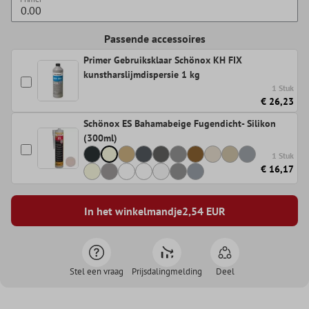
Passende accessoires
Primer Gebruiksklaar Schönox KH FIX
kunstharslijmdispersie 1 kg
1 Stuk
€ 26,23
Schönox ES Bahamabeige Fugendicht- Silikon
(300ml)
1 Stuk
€ 16,17
In het winkelmandje
2,54
EUR
Stel een vraag
Prijsdalingmelding
Deel