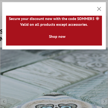
e hoofdinhoud
0
Winkel
Secure your discount now with the code SOMMER5 🌞
Valid on all products except accessories.
Sample Glasmozaïek Tegels Houtlook
Shop now
Makarska Lichtblauw