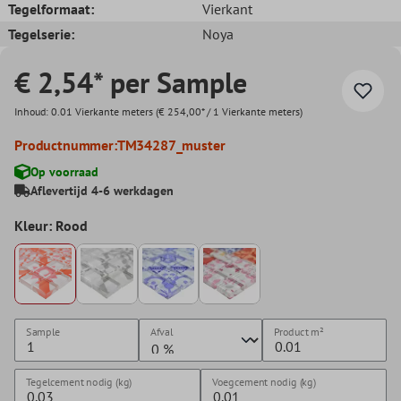
Tegelformaat:
Vierkant
Tegelserie:
Noya
€ 2,54* per Sample
Inhoud:
0.01 Vierkante meters
(€ 254,00* / 1 Vierkante meters)
Productnummer:
TM34287_muster
Op voorraad
Aflevertijd 4-6 werkdagen
Kleur: Rood
Sample
Afval
Product
m²
Tegelcement nodig (kg)
Voegcement nodig (kg)