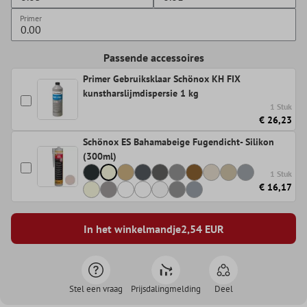
Primer
Passende accessoires
Primer Gebruiksklaar Schönox KH FIX
kunstharslijmdispersie 1 kg
1 Stuk
€ 26,23
Schönox ES Bahamabeige Fugendicht- Silikon
(300ml)
1 Stuk
€ 16,17
In het winkelmandje
2,54
EUR
Stel een vraag
Prijsdalingmelding
Deel