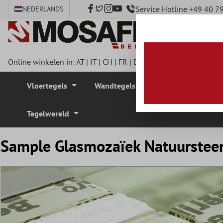
Service Hotline +49 40 
NEDERLANDS
e hoofdinhoud
Online winkelen in:
AT
|
IT
|
CH
|
FR
|
DE
|
UK
|
CZ
|
SE
|
DK
|
BE
Vloertegels
Wandtegels
Mozaïek Tegel
Tegelwereld
Sample Glasmozaïek Natuursteen