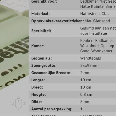
Geschikt voor:
Badkamer
, Niet Ges
Natte Ruimte
, Binne
Materiaal:
Natursteen
, Glas
Oppervlaktekarakteristieken:
Mat
, Glanzend
Gelijmd aan een net,
Specialiteit:
voor installatie
Keuken
, Badkamer
,
Kamer:
Wasruimte
, Opslagr
Gang
, Woonkamer
Leggen als:
Wandtegels
Steengrootte:
23x98mm
Gezamenlijke Breedte:
2 mm
Lengte:
10 cm
Breed:
10 cm
Hoogte:
0,8 cm
Dikte:
8 mm
Aantal per verpakking:
1
Tegelformaat:
Rechthoekig