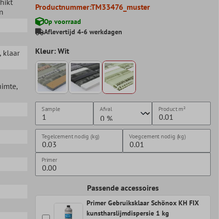
chikt
Productnummer:
TM33476_muster
n
Op voorraad
Aflevertijd 4-6 werkdagen
Kleur: Wit
 klaar
uimte
,
Sample
Afval
Product
m²
Tegelcement nodig (kg)
Voegcement nodig (kg)
Primer
Passende accessoires
Primer Gebruiksklaar Schönox KH FIX
kunstharslijmdispersie 1 kg