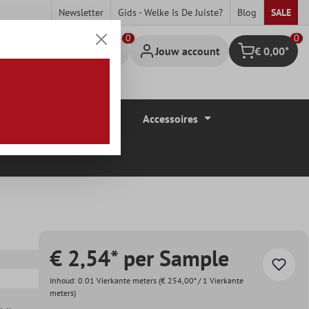
Newsletter
Gids - Welke Is De Juiste?
Blog
SALE
0
Jouw account
€ 0,00*
Winkelmandje
Vloerbedekkingen
Accessoires
€ 2,54* per Sample
Inhoud:
0.01 Vierkante meters
(€ 254,00* / 1 Vierkante
meters)