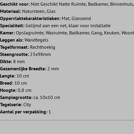
Geschikt voor:
Niet Geschikt Natte Ruimte, Badkamer, Binnenhuis
Materiaal:
Natursteen, Glas
Oppervlaktekarakteristieken:
Mat, Glanzend
Specialiteit:
Gelijmd aan een net, klaar voor installatie
Kamer:
Opslagruimte, Wasruimte, Badkamer, Gang, Keuken, Woo
Leggen als:
Wandtegels
Tegelformaat:
Rechthoekig
Steengrootte:
23x98mm
Dikte:
8 mm
Gezamenlijke Breedte:
2 mm
Lengte:
10 cm
Breed:
10 cm
Hoogte:
0,8 cm
Samplegrootte:
ca. 10x10 cm
Tegelserie:
City
Aantal per verpakking:
1