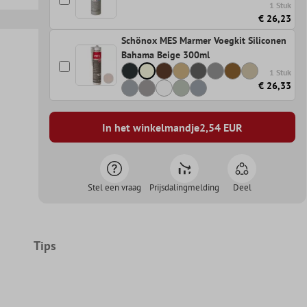
1 Stuk
€ 26,23
Schönox MES Marmer Voegkit Siliconen
Bahama Beige 300ml
1 Stuk
€ 26,33
In het winkelmandje
2,54
EUR
Stel een vraag
Prijsdalingmelding
Deel
Tips