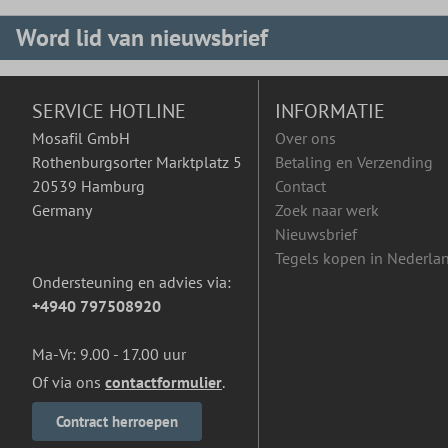
Word lid van nieuwsbrief
SERVICE HOTLINE
INFORMATIE
Mosafil GmbH
Over ons
Rothenburgsorter Marktplatz 5
Betaling en Verzending
20539 Hamburg
Contact
Germany
Zoek naar werk
Nieuwsbrief
Tegels kopen in Nederla
Ondersteuning en advies via:
+4940 797508920
Ma-Vr: 9.00 - 17.00 uur
Of via ons
contactformulier
.
Contract herroepen