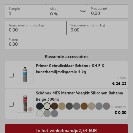
Sample
Afval
Product
m²
Tegelcement nodig (kg)
Voegcement nodig (kg)
Primer
Passende accessoires
Primer Gebruiksklaar Schönox KH FIX
kunstharslijmdispersie 1 kg
1 Stuk
€ 26,23
Schönox MES Marmer Voegkit Siliconen Bahama
Beige 300ml
0 Stukken
€ 0,00
In het winkelmandje
2,54
EUR