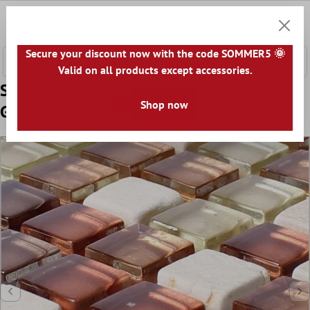
e hoofdinhoud
0
Winkel
Secure your discount now with the code SOMMER5 🌞
Valid on all products except accessories.
Sample Glasmozaïek Natursteentegels
Shop now
Gorby Rood Bruin Beige