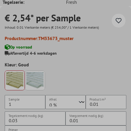
Tegelserie:
Fresh
€ 2,54* per Sample
Inhoud:
0.01 Vierkante meters
(€ 254,00* / 1 Vierkante meters)
Productnummer:
TM33673_muster
Op voorraad
Aflevertijd 4-6 werkdagen
Kleur: Goud
Sample
Afval
Product
m²
Tegelcement nodig (kg)
Voegcement nodig (kg)
Primer