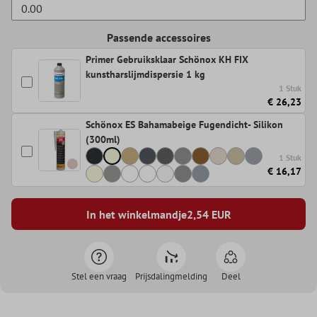
Passende accessoires
Primer Gebruiksklaar Schönox KH FIX
kunstharslijmdispersie 1 kg
1 Stuk
€ 26,23
Schönox ES Bahamabeige Fugendicht- Silikon
(300ml)
1 Stuk
€ 16,17
In het winkelmandje
2,54
EUR
Stel een vraag
Prijsdalingmelding
Deel