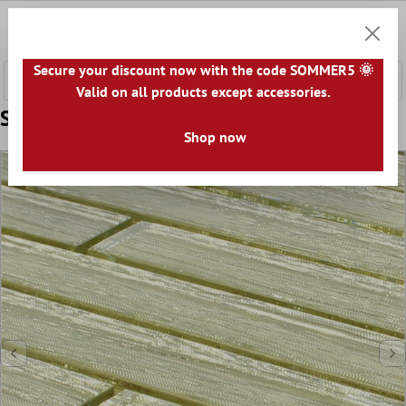
e hoofdinhoud
0
Winkel
Secure your discount now with the code SOMMER5 🌞
Valid on all products except accessories.
Sample Glasmozaïek Fresh Goud
Shop now