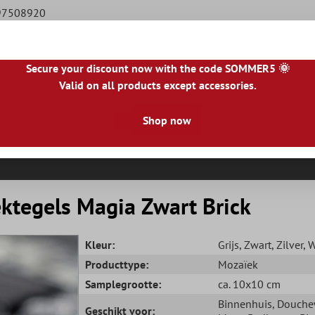
797508920
Secure your discount now with the code SOMMER5 🌞
Valid on all products except accessories.
|
NL
|
IE
|
ES
|
PL
|
PT
|
FI
|
GR
|
RO
|
NO
|
HU
|
BG
|
HR
|
LU
Shop now
Natursteen Tegels
Terrastegels
Tegelranden
ktegels Magia Zwart Brick
Kleur:
Grijs
, Zwart
, Zilver
, 
Producttype:
Mozaïek
Samplegrootte:
ca. 10x10 cm
Binnenhuis
, Douch
Geschikt voor: