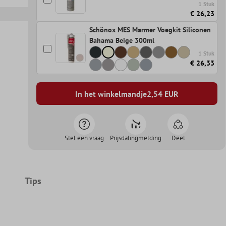
1 Stuk
€ 26,23
Schönox MES Marmer Voegkit Siliconen
Bahama Beige 300ml
1 Stuk
€ 26,33
In het winkelmandje
2,54
EUR
Stel een vraag
Prijsdalingmelding
Deel
Tips