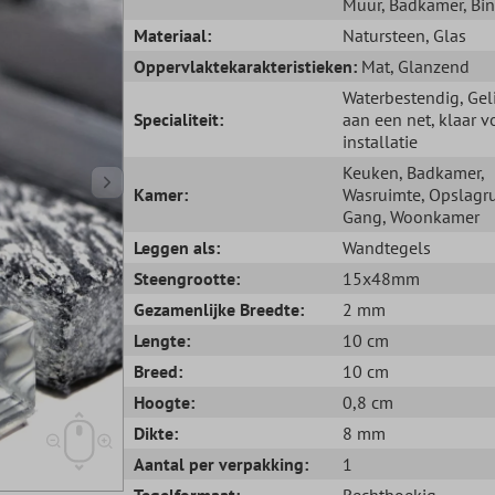
Muur
, Badkamer
, Bi
Materiaal:
Natursteen
, Glas
Oppervlaktekarakteristieken:
Mat
, Glanzend
Waterbestendig
, Ge
Specialiteit:
aan een net, klaar v
installatie
Keuken
, Badkamer
,
Kamer:
Wasruimte
, Opslagr
Gang
, Woonkamer
Leggen als:
Wandtegels
Steengrootte:
15x48mm
Gezamenlijke Breedte:
2 mm
Lengte:
10 cm
Breed:
10 cm
Hoogte:
0,8 cm
Dikte:
8 mm
Aantal per verpakking:
1
Tegelformaat:
Rechthoekig