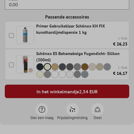
Passende accessoires
Primer Gebruiksklaar Schönox KH FIX
kunstharslijmdispersie 1 kg
1 Stuk
€ 26,23
Schönox ES Bahamabeige Fugendicht- Silikon
(300ml)
1 Stuk
€ 16,17
In het winkelmandje
2,54
EUR
Stel een vraag
Prijsdalingmelding
Deel