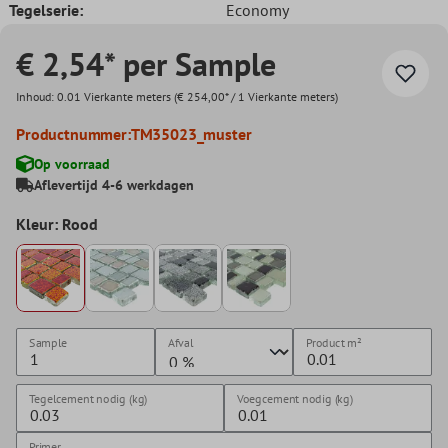
Tegelserie:
Economy
€ 2,54* per Sample
Inhoud:
0.01 Vierkante meters
(€ 254,00* / 1 Vierkante meters)
Productnummer:
TM35023_muster
Op voorraad
Aflevertijd 4-6 werkdagen
Kleur: Rood
Sample
Afval
Product
m²
Tegelcement nodig (kg)
Voegcement nodig (kg)
Primer