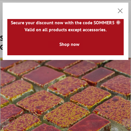
e hoofdinhoud
0
Winkel
Secure your discount now with the code SOMMER5 🌞
Valid on all products except accessories.
Sample Glas Mozaïektegel Economy Rood
Shop now
Geel