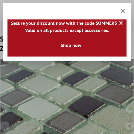
e hoofdinhoud
0
Winkel
Secure your discount now with the code SOMMER5 🌞
Valid on all products except accessories.
Sample Glas Mozaïektegel Economy Grijs
Shop now
Zilver