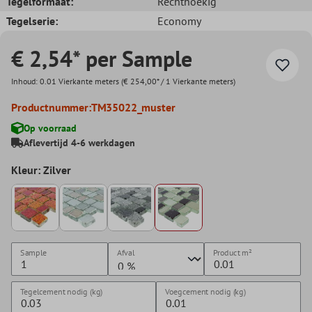
Tegelformaat:
Rechthoekig
Tegelserie:
Economy
€ 2,54* per Sample
Inhoud:
0.01 Vierkante meters
(€ 254,00* / 1 Vierkante meters)
Productnummer:
TM35022_muster
Op voorraad
Aflevertijd 4-6 werkdagen
Kleur: Zilver
Sample
Afval
Product
m²
Tegelcement nodig (kg)
Voegcement nodig (kg)