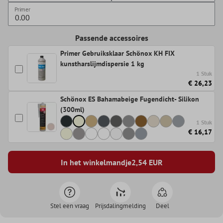
Primer
Passende accessoires
Primer Gebruiksklaar Schönox KH FIX
kunstharslijmdispersie 1 kg
1 Stuk
€ 26,23
Schönox ES Bahamabeige Fugendicht- Silikon
(300ml)
1 Stuk
€ 16,17
In het winkelmandje
2,54
EUR
Stel een vraag
Prijsdalingmelding
Deel