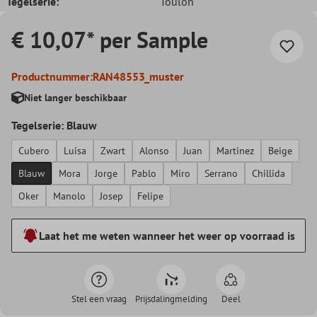
Tegelserie:
Toulon
€ 10,07* per Sample
Productnummer:
RAN48553_muster
Niet langer beschikbaar
Tegelserie: Blauw
Cubero
Luisa
Zwart
Alonso
Juan
Martinez
Beige
Blauw
Mora
Jorge
Pablo
Miro
Serrano
Chillida
Oker
Manolo
Josep
Felipe
Laat het me weten wanneer het weer op voorraad is
Stel een vraag
Prijsdalingmelding
Deel