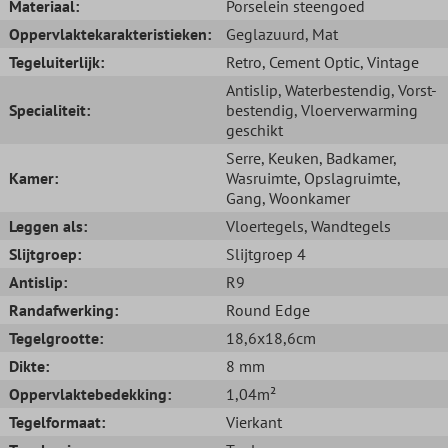
Materiaal:
Porselein steengoed
Oppervlaktekarakteristieken:
Geglazuurd
, Mat
Tegeluiterlijk:
Retro
, Cement Optic
, Vintage
Antislip
, Waterbestendig
, Vorst-
Specialiteit:
bestendig
, Vloerverwarming
geschikt
Serre
, Keuken
, Badkamer
,
Kamer:
Wasruimte
, Opslagruimte
,
Gang
, Woonkamer
Leggen als:
Vloertegels
, Wandtegels
Slijtgroep:
Slijtgroep 4
Antislip:
R9
Randafwerking:
Round Edge
Tegelgrootte:
18,6x18,6cm
Dikte:
8 mm
Oppervlaktebedekking:
1,04m²
Tegelformaat:
Vierkant