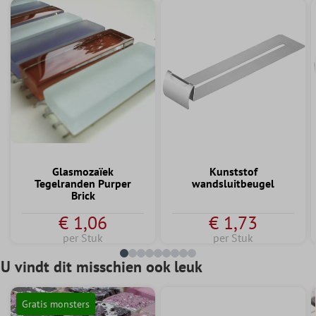
Glasmozaïek
Kunststof
Tegelranden Purper
wandsluitbeugel
Brick
€ 1,06
€ 1,73
per Stuk
per Stuk
U vindt dit misschien ook leuk
Gratis monsters