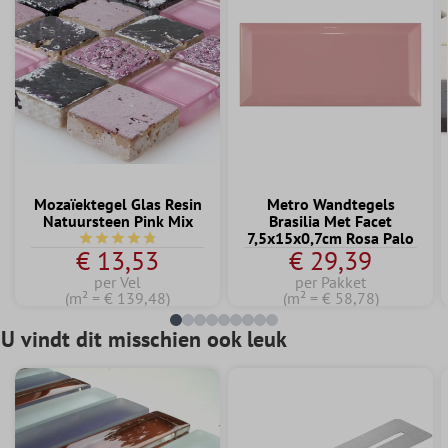
Mozaïektegel Glas Resin
Metro Wandtegels
Natuursteen Pink Mix
Brasilia Met Facet
7,5x15x0,7cm Rosa Palo
Gemiddelde waardering van 4.7 van 5 sterren
€ 13,53
€ 29,39
per Vel
per Pakket
(m² = € 139,48)
(m² = € 58,78)
U vindt dit misschien ook leuk