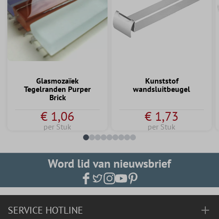
Glasmozaïek
Kunststof
Tegelranden Purper
wandsluitbeugel
Brick
€ 1,06
€ 1,73
per Stuk
per Stuk
Word lid van nieuwsbrief
SERVICE HOTLINE