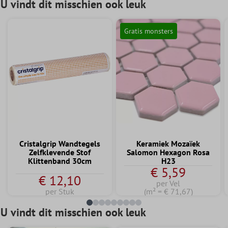
U vindt dit misschien ook leuk
Gratis monsters
Cristalgrip Wandtegels
Keramiek Mozaïek
Zelfklevende Stof
Salomon Hexagon Rosa
Klittenband 30cm
H23
€ 5,59
€ 12,10
per Vel
per Stuk
(m² = € 71,67)
U vindt dit misschien ook leuk