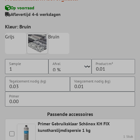
Op voorraad
Aflevertijd 4-6 werkdagen
Kleur: Bruin
Grijs
Bruin
Sample
Afval
Product
m²
Tegelcement nodig (kg)
Voegcement nodig (kg)
Primer
Passende accessoires
Primer Gebruiksklaar Schönox KH FIX
kunstharslijmdispersie 1 kg
1 Stuk