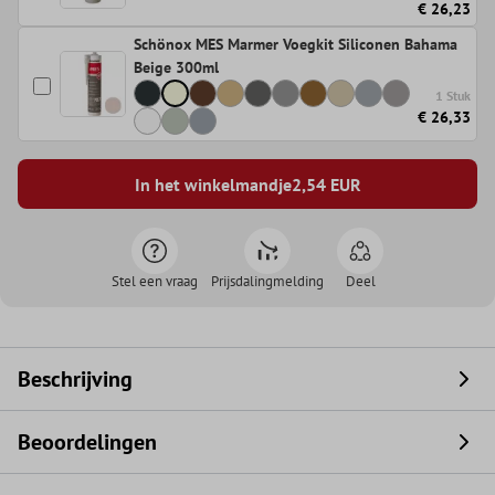
€ 26,23
Schönox MES Marmer Voegkit Siliconen Bahama
Beige 300ml
1 Stuk
€ 26,33
In het winkelmandje
2,54
EUR
Stel een vraag
Prijsdalingmelding
Deel
Beschrijving
Beoordelingen