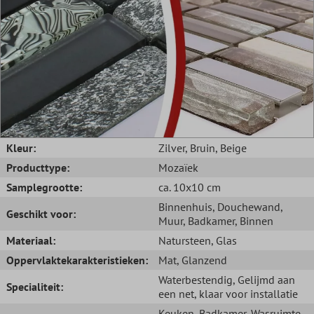
Kleur:
Zilver
, Bruin
, Beige
Producttype:
Mozaïek
Samplegrootte:
ca. 10x10 cm
Binnenhuis
, Douchewand
,
Geschikt voor:
Muur
, Badkamer
, Binnen
Materiaal:
Natursteen
, Glas
Oppervlaktekarakteristieken:
Mat
, Glanzend
Waterbestendig
, Gelijmd aan
Specialiteit:
een net, klaar voor installatie
Keuken
, Badkamer
, Wasruimte
,