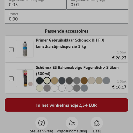
Primer
Passende accessoires
Primer Gebruiksklaar Schönox KH FIX
kunstharslijmdispersie 1 kg
1 Stuk
€ 26,23
Schönox ES Bahamabeige Fugendicht- Silikon
(300ml)
1 Stuk
€ 16,17
In het winkelmandje
2,54
EUR
Stel een vraag
Prijsdalingmelding
Deel