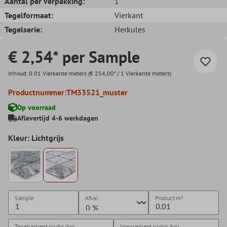
Aantal per verpakking:
1
Tegelformaat:
Vierkant
Tegelserie:
Herkules
€ 2,54* per Sample
Inhoud:
0.01 Vierkante meters
(€ 254,00* / 1 Vierkante meters)
Productnummer:
TM33521_muster
Op voorraad
Aflevertijd 4-6 werkdagen
Kleur: Lichtgrijs
Sample
Afval
Product
m²
Tegelcement nodig (kg)
Voegcement nodig (kg)