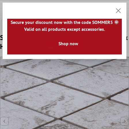
e hoofdinhoud
0
Winkel
Secure your discount now with the code SOMMER5 🌞
Valid on all products except accessories.
Sample Mozaïektegel Keramiek Sten Optiek
Shop now
Herkules Lichtgrijs